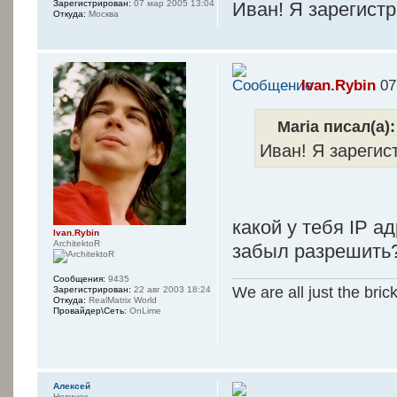
Зарегистрирован:
07 мар 2005 13:04
Иван! Я зарегистр
Откуда:
Москва
Ivan.Rybin
07
Maria писал(а):
Иван! Я зарегис
какой у тебя IP а
Ivan.Rybin
ArchitektoR
забыл разрешить
Сообщения:
9435
We are all just the bric
Зарегистрирован:
22 авг 2003 18:24
Откуда:
RealMatrix World
Провайдер\Сеть:
OnLime
Алексей
Новичок