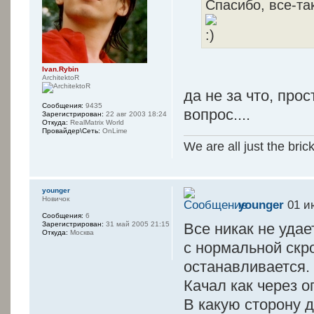
Спасибо, все-та
Ivan.Rybin
ArchitektoR
да не за что, про
Сообщения:
9435
вопрос....
Зарегистрирован:
22 авг 2003 18:24
Откуда:
RealMatrix World
Провайдер\Сеть:
OnLime
We are all just the bric
younger
Новичок
younger
01 и
Сообщения:
6
Зарегистрирован:
31 май 2005 21:15
Все никак не удае
Откуда:
Москва
с нормальной скро
останавливается.
Качал как через о
В какую сторону 