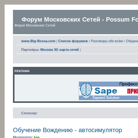
Форум Московских Сетей - Possum F
Форум Московских Сетей
www.Big-Bossa.com
|
Список форумов
‹
Разговоры обо всём
‹
Общен
Партнёры:
Москва 3G карта сетей
|
РЕКЛАМА
Спонсор:
Обучение Вождению - автосимулятор
Модератор:
kaa