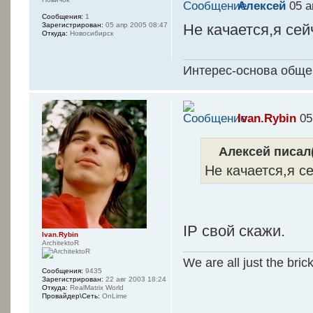
Алексей
05 а
Сообщения:
1
Зарегистрирован:
05 апр 2005 08:47
Не качается,я сей
Откуда:
Новосибирск
Интерес-основа обще
Ivan.Rybin
05
Алексей писал(
Не качается,я с
IP свой скажи.
Ivan.Rybin
ArchitektoR
We are all just the bric
Сообщения:
9435
Зарегистрирован:
22 авг 2003 18:24
Откуда:
RealMatrix World
Провайдер\Сеть:
OnLime