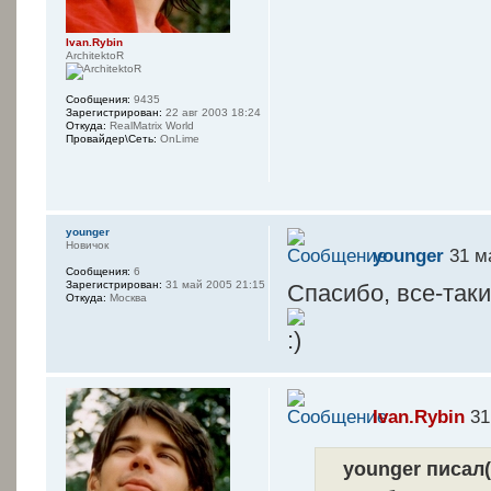
Ivan.Rybin
ArchitektoR
Сообщения:
9435
Зарегистрирован:
22 авг 2003 18:24
Откуда:
RealMatrix World
Провайдер\Сеть:
OnLime
younger
Новичок
younger
31 м
Сообщения:
6
Зарегистрирован:
31 май 2005 21:15
Спасибо, все-таки
Откуда:
Москва
Ivan.Rybin
31
younger писал(