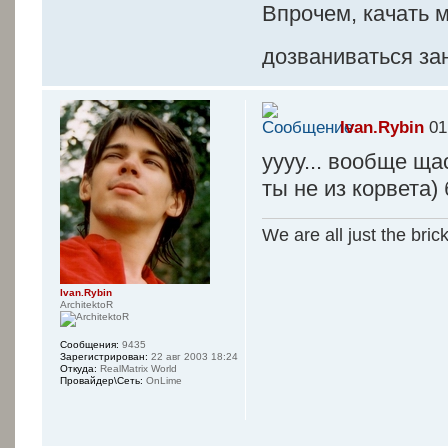
Впрочем, качать 
дозваниваться зан
Ivan.Rybin
01
уууу... вообще ща
ты не из корвета)
We are all just the bric
Ivan.Rybin
ArchitektoR
Сообщения:
9435
Зарегистрирован:
22 авг 2003 18:24
Откуда:
RealMatrix World
Провайдер\Сеть:
OnLime