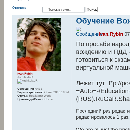
Ответить
Обучение Во
Ivan.Rybin
07
По просьбе народ
вождению и ПДД - 
готовиться к экза
виртуальной маши
Ivan.Rybin
ArchitektoR
Лежит тут: f*p://po
Сообщения:
9435
=Auto=-/Education+
Зарегистрирован:
22 авг 2003 18:24
Откуда:
RealMatrix World
(RUS).RuGaR.Shar
Провайдер\Сеть:
OnLime
Последний раз редакт
редактировалось 1 раз.
We are all just the bric