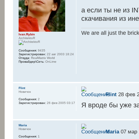
а если ты не из I
скачивания из ине
We are all just the bric
Ivan.Rybin
ArchitektoR
Сообщения:
9435
Зарегистрирован:
22 авг 2003 18:24
Откуда:
RealMatrix World
Провайдер\Сеть:
OnLime
Flint
Новичок
Flint
28 фев 2
Сообщения:
2
Зарегистрирован:
26 фев 2005 03:17
Я вроде бы уже за
Maria
Новичок
Maria
07 мар 
Сообщения:
1