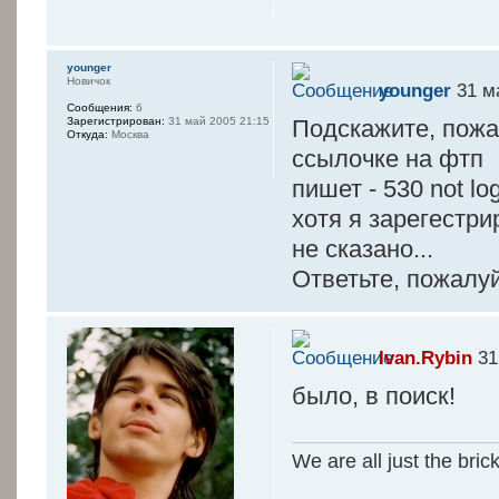
younger
Новичок
younger
31 м
Сообщения:
6
Зарегистрирован:
31 май 2005 21:15
Подскажите, пожал
Откуда:
Москва
ссылочке на фтп
пишет - 530 not log
хотя я зарегестри
не сказано...
Ответьте, пожалуй
Ivan.Rybin
31
было, в поиск!
We are all just the bric