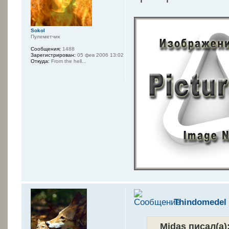
Sokol
Пулеметчик
Сообщения:
1488
Зарегистрирован:
05 фев 2006 13:02
Откуда:
From the hell...
Thindomedel
Midas писал(а)