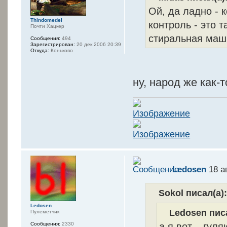
Ой, да ладно - 
Thindomedel
контроль - это 
Почти Хацкер
стиральная маш
Сообщения:
494
Зарегистрирован:
20 дек 2006 20:39
Откуда:
Коньково
ну, народ же как-
Ledosen
18 а
Sokol писал(а)
Ledosen
Ledosen писа
Пулеметчик
а я вот... гул
Сообщения:
2330