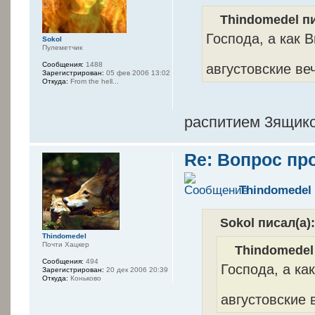
Thindomedel пи
Господа, а как 
Sokol
Пулеметчик
августовские в
Сообщения:
1488
Зарегистрирован:
05 фев 2006 13:02
Откуда:
From the hell...
распитием 3ящико
Re: Вопрос пр
Thindomedel
Sokol писал(а)
Thindomedel
Почти Хацкер
Thindomedel 
Сообщения:
494
Господа, а ка
Зарегистрирован:
20 дек 2006 20:39
Откуда:
Коньково
августовские