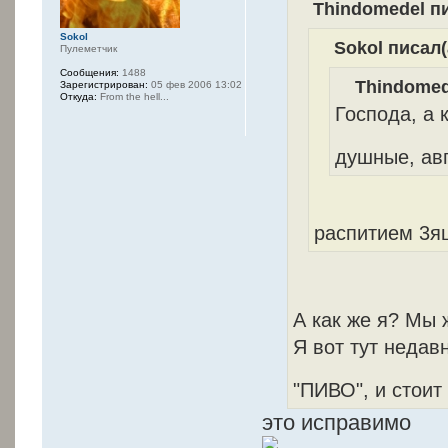
Thindomedel пи
Sokol
Sokol писал(
Пулеметчик
Сообщения:
1488
Thindomed
Зарегистрирован:
05 фев 2006 13:02
Откуда:
From the hell...
Господа, а 
душные, ав
распитием 3я
А как же я? Мы ж
Я вот тут недав
"ПИВО", и стоит
это исправимо