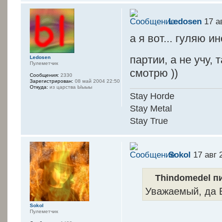
Ledosen
17 а
а я вот... гуляю и
партии, а не учу, 
Ledosen
Пулеметчик
смотрю ))
Сообщения:
2330
Зарегистрирован:
08 май 2004 22:50
Откуда:
из царства Ыыыы
Stay Horde
Stay Metal
Stay True
Sokol
17 авг 
Thindomedel пи
Уважаемый, да В
Sokol
Пулеметчик