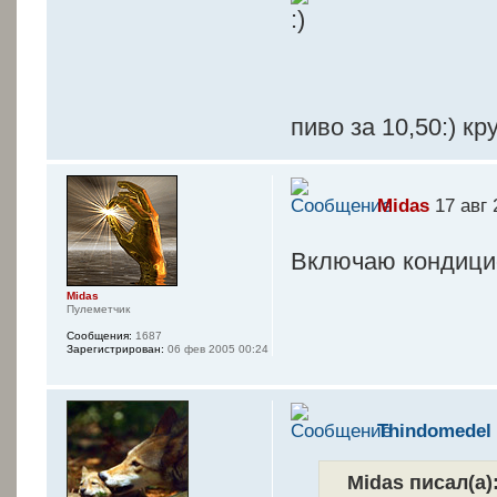
пиво за 10,50:) кр
Midas
17 авг 
Включаю кондици
Midas
Пулеметчик
Сообщения:
1687
Зарегистрирован:
06 фев 2005 00:24
Thindomedel
Midas писал(а)