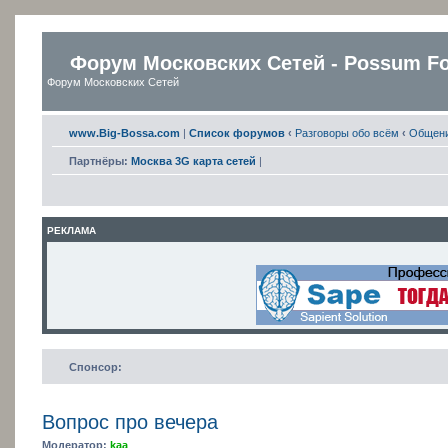
Форум Московских Сетей - Possum F
Форум Московских Сетей
www.Big-Bossa.com
|
Список форумов
‹
Разговоры обо всём
‹
Общен
Партнёры:
Москва 3G карта сетей
|
РЕКЛАМА
Спонсор:
Вопрос про вечера
Модератор:
kaa