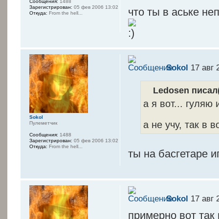
Сообщения:
1488
Зарегистрирован:
05 фев 2006 13:02
что ты в аське н
Откуда:
From the hell...
Sokol
17 авг 
Ledosen писал(
а я вот... гуляю
Sokol
а не учу, так в 
Пулеметчик
Сообщения:
1488
Зарегистрирован:
05 фев 2006 13:02
Откуда:
From the hell...
ты на басгетаре 
Sokol
17 авг 
примерно вот так 