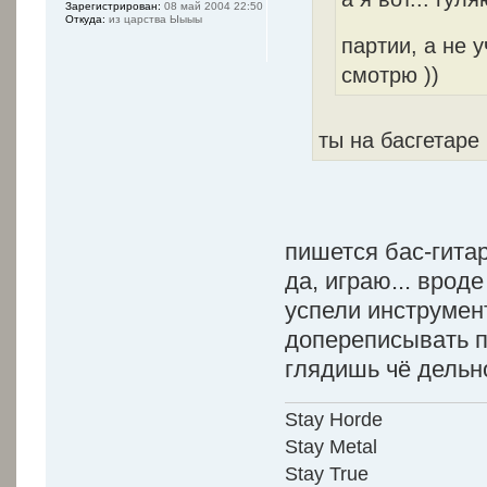
Зарегистрирован:
08 май 2004 22:50
Откуда:
из царства Ыыыы
партии, а не у
смотрю ))
ты на басгетаре
пишется бас-гита
да, играю... врод
успели инструмен
допереписывать п
глядишь чё дельн
Stay Horde
Stay Metal
Stay True