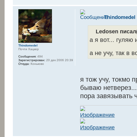
Thindomedel
Ledosen писал(
а я вот... гуляю
Thindomedel
Почти Хацкер
а не учу, так в 
Сообщения:
494
Зарегистрирован:
20 дек 2006 20:39
Откуда:
Коньково
я тож учу, токмо 
бываю нетверез...
пора завязывать чт