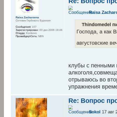
Re: Вопрос пр
Raisa Zachar
Raisa Zacharovna
Сетевик Глубокого Бурения
Thindomedel пи
Сообщения:
107
Господа, а как 
Зарегистрирован:
03 дек 2006 19:46
Откуда:
Konkovo
Провайдер\Сеть:
NBN
августовские в
клубы с пенными 
алкоголя,совмеща
отрываюсь во вто
упражнения времен
Re: Вопрос пр
Sokol
17 авг 