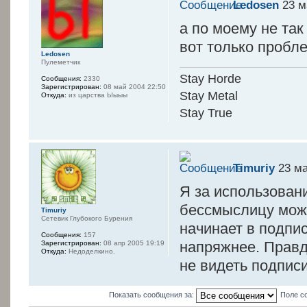
Ledosen
23 м
а по моему не так
вот только пробле
Ledosen
Пулеметчик
Stay Horde
Сообщения:
2330
Зарегистрирован:
08 май 2004 22:50
Stay Metal
Откуда:
из царства Ыыыы
Stay True
Timuriy
23 ма
Я за использован
бессмыслицу можн
Timuriy
Сетевик Глубокого Бурения
начинает в подпис
Сообщения:
157
напряжнее. Прав
Зарегистрирован:
08 апр 2005 19:19
Откуда:
Недоделкино.
не видеть подписи
Показать сообщения за:
Поле с