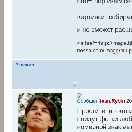
href="http://servi
Картинки "собират
и не сможет расш
<a href="http://image.
bossa.com/image/pih.
Реклама
Ivan.Rybin
20
Простите, но это 
пойдут фотки люб
номерной знак ав