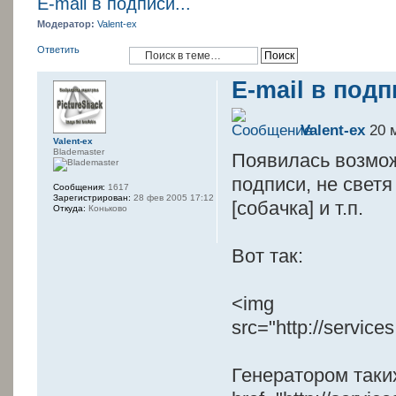
E-mail в подписи...
Модератор:
Valent-ex
Ответить
E-mail в подп
Valent-ex
20 м
Valent-ex
Blademaster
Появилась возмож
подписи, не светя 
Сообщения:
1617
Зарегистрирован:
28 фев 2005 17:12
[собачка] и т.п.
Откуда:
Коньково
Вот так:
<img
src="http://ser
Генератором таки