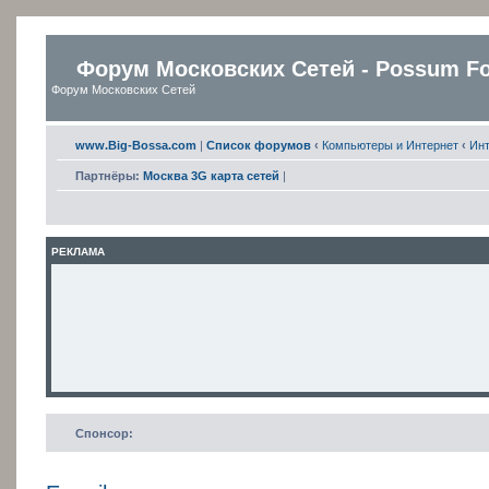
Форум Московских Сетей - Possum F
Форум Московских Сетей
www.Big-Bossa.com
|
Список форумов
‹
Компьютеры и Интернет
‹
Ин
Партнёры:
Москва 3G карта сетей
|
РЕКЛАМА
Спонсор: