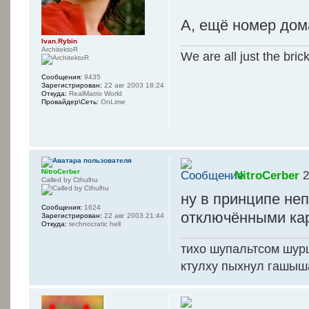
А, ещё номер дом
Ivan.Rybin
ArchitektoR
We are all just the bric
Сообщения:
9435
Зарегистрирован:
22 авг 2003 18:24
Откуда:
RealMatrix World
Провайдер\Сеть:
OnLime
NitroCerber
NitroCerber
2
Called by Cthulhu
ну в принципе неп
Сообщения:
1624
отключёнными кар
Зарегистрирован:
22 авг 2003 21:44
Откуда:
technocratic hell
тихо шупальтсом шур
ктулху пыхнул гашыш