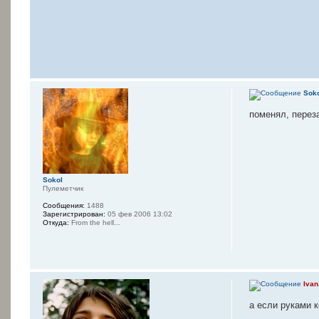
Sok
поменял, переза
Sokol
Пулеметчик
Сообщения:
1488
Зарегистрирован:
05 фев 2006 13:02
Откуда:
From the hell...
Ivan
а если руками к