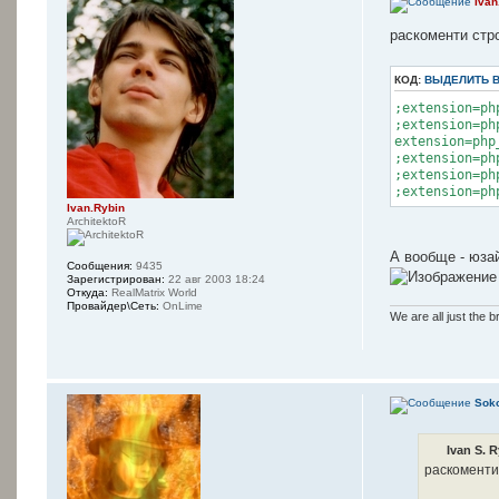
Ivan
; Default hos
mysql.default
раскоменти стро
; Default use
mysql.default
КОД:
ВЫДЕЛИТЬ 
;extension=ph
; Default pas
;extension=ph
; Note that t
extension=php
; *Any* user 
;extension=ph
; and reveal 
;extension=ph
; file will b
;extension=ph
mysql.default
Ivan.Rybin
ArchitektoR
А вообще - юзай
Сообщения:
9435
Зарегистрирован:
22 авг 2003 18:24
Откуда:
RealMatrix World
Провайдер\Сеть:
OnLime
We are all just the b
Sok
Ivan S. 
раскоменти 