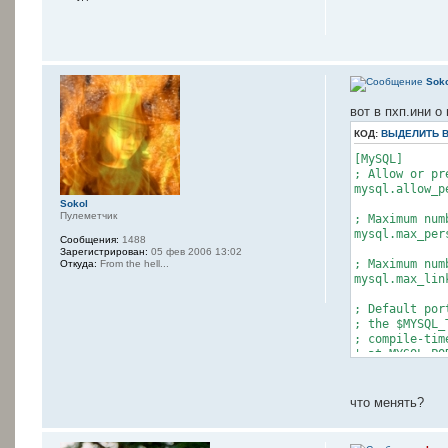
Sok
вот в пхп.ини о
КОД:
ВЫДЕЛИТЬ 
[MySQL]
; Allow or pr
mysql.allow_p
Sokol
Пулеметчик
; Maximum num
mysql.max_per
Сообщения:
1488
Зарегистрирован:
05 фев 2006 13:02
; Maximum num
Откуда:
From the hell...
mysql.max_lin
; Default por
; the $MYSQL_
; compile-tim
' at MYSQL_PO
mysql.default
; Default soc
что менять?
; MySQL defau
mysql.default