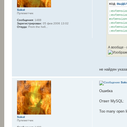
КОД:
ВЫДЕЛ
Sokol
;extensio
Пулеметчик
;extensio
extension
Сообщения:
1488
;extensio
Зарегистрирован:
05 фев 2006 13:02
;extensio
Откуда:
From the hell...
;extensio
А вообще - 
не найден указ
Sok
Ошибка
Ответ MySQL:
Too many open li
Sokol
Пулеметчик