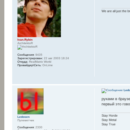
We are all just the b
Ivan.Rybin
ArchitektoR
Сообщения:
9435
Зарегистрирован:
22 авг 2003 18:24
Откуда:
RealMatrix World
Провайдер\Сеть:
OnLime
Led
руками в браузе
первый это гов
Stay Horde
Ledosen
Stay Metal
Пулеметчик
Stay True
Сообщения:
2330