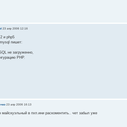
ol
23 апр 2006 12:16
2 и php5
 mysql пишет:
QL не загруженно,
игурацию PHP.
ачко
23 апр 2006 16:13
н майскуэльный в пхп.ини раскоментить.. чет забыл уже