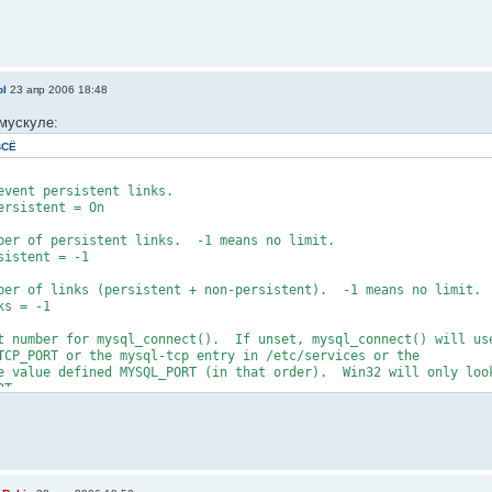
ol
23 апр 2006 18:48
 мускуле:
ВСЁ
event persistent links.
ersistent = On
ber of persistent links. -1 means no limit.
sistent = -1
ber of links (persistent + non-persistent). -1 means no limit.
ks = -1
t number for mysql_connect(). If unset, mysql_connect() will us
TCP_PORT or the mysql-tcp entry in /etc/services or the
e value defined MYSQL_PORT (in that order). Win32 will only loo
RT.
_port =
ket name for local MySQL connects. If empty, uses the built-in
lts.
_socket =