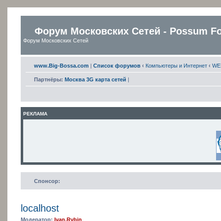
Форум Московских Сетей - Possum F
Форум Московских Сетей
www.Big-Bossa.com
|
Список форумов
‹
Компьютеры и Интернет
‹
WE
Партнёры:
Москва 3G карта сетей
|
РЕКЛАМА
Спонсор:
localhost
Модератор:
Ivan.Rybin