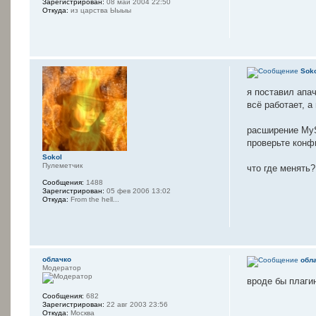
Зарегистрирован:
08 май 2004 22:50
Откуда:
из царства Ыыыы
Sok
я поставил апач
всё работает, а
расширение MyS
проверьте конф
Sokol
Пулеметчик
что где менять?
Сообщения:
1488
Зарегистрирован:
05 фев 2006 13:02
Откуда:
From the hell...
oблачко
oбл
Модератор
вроде бы плаги
Сообщения:
682
Зарегистрирован:
22 авг 2003 23:56
Откуда:
Москва