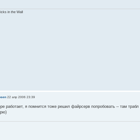
ricks in the Wall
osen
22 апр 2006 23:39
ре работает, я помнится тоже решил файрсерв попробовать -- там трабл 
орю)