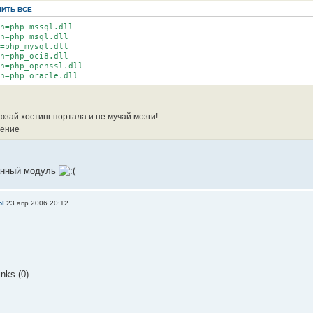
ИТЬ ВСЁ
n=php_mssql.dll
n=php_msql.dll
=php_mysql.dll
n=php_oci8.dll
n=php_openssl.dll
n=php_oracle.dll
юзай хостинг портала и не мучай мозги!
анный модуль
ol
23 апр 2006 20:12
nks (0)