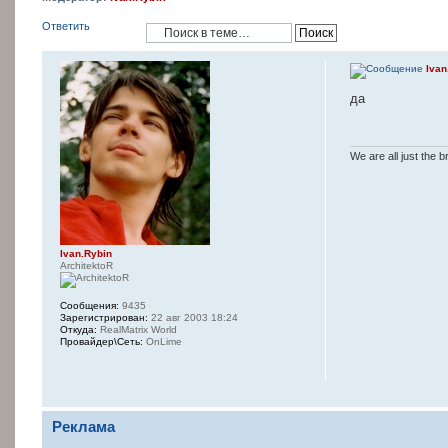
Ответить
Ivan
да
We are all just the b
Ivan.Rybin
ArchitektoR
Сообщения:
9435
Зарегистрирован:
22 авг 2003 18:24
Откуда:
RealMatrix World
Провайдер\Сеть:
OnLime
Реклама