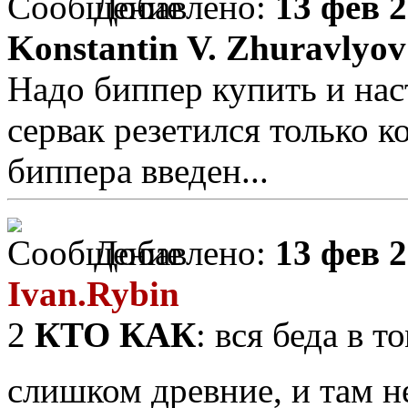
Добавлено:
13 фев 2
Konstantin V. Zhuravlyov
Надо биппер купить и нас
сервак резетился только к
биппера введен...
Добавлено:
13 фев 2
Ivan.Rybin
2
КТО КАК
: вся беда в 
слишком древние, и там н