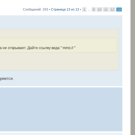
Сообщений: 193 •
Страница
13
из
13
•
...
1
9
10
11
12
13
не открывает. Дайте ссылку вида " mms:// "
оряется.