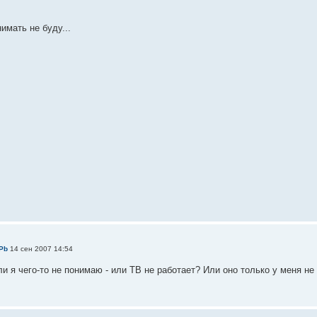
имать не буду...
Pb
14 сен 2007 14:54
и я чего-то не понимаю - или ТВ не работает? Или оно только у меня не