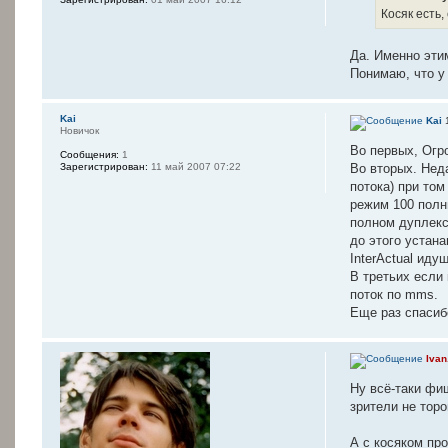
Косяк есть,
Да. Именно этим
Понимаю, что у
Kai
Kai
1
Новичок
Во первых, Огр
Сообщения:
1
Во вторых. Нед
Зарегистрирован:
11 май 2007 07:22
потока) при то
режим 100 полн
полном дуплексе
до этого устана
InterActual ид
В третьих если
поток по mms.
Еще раз спасиб
Ivan
Ну всё-таки фи
зрители не тор
А с косяком про