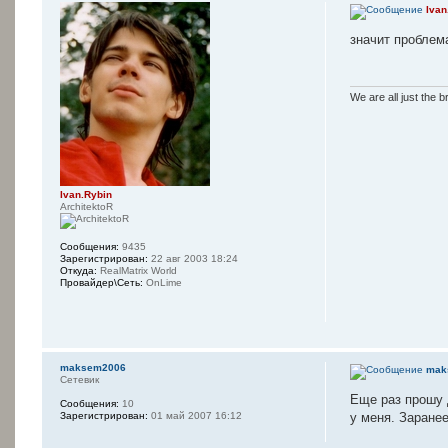
Ivan
значит проблем
We are all just the b
Ivan.Rybin
ArchitektoR
Сообщения:
9435
Зарегистрирован:
22 авг 2003 18:24
Откуда:
RealMatrix World
Провайдер\Сеть:
OnLime
maksem2006
mak
Сетевик
Еще раз прошу 
Сообщения:
10
у меня. Заранее
Зарегистрирован:
01 май 2007 16:12