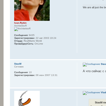
We are all just the b
Ivan.Rybin
ArchitektoR
Сообщения:
9435
Зарегистрирован:
22 авг 2003 18:24
Откуда:
RealMatrix World
Провайдер\Сеть:
OnLime
StasM
Sta
Сетевик
А что сейчас с
Сообщения:
10
Зарегистрирован:
06 июн 2007 13:31
Vlad
StasM пи