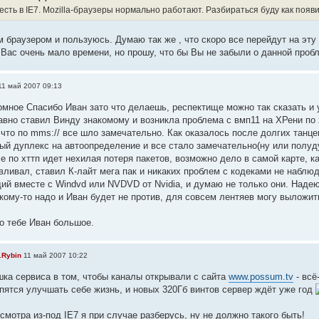
 есть в IE7. Mozilla-браузеры нормально работают. Разбираться буду как появ
 браузером и пользуюсь. Думаю так же , что скоро все перейдут на эту 
 Вас очень мало времени, но прошу, что бы Вы не забыли о данной проб
1 май 2007 09:13
омное Спасибо Иван зато что делаешь, респектище можно так сказать и 
авно ставил Винду знакомому и возникла проблема с вмп11 на ХРени по 
м что по mms:// все шло замечательно. Как оказалось после долгих танц
ый дуплекс на автоопределение и все стало замечательно(ну или полуду
 по хттп идет нехилая потеря пакетов, возможно дело в самой карте, кар
вливал, ставил К-лайт мега пак и никаких проблем с кодеками не наблю
ущий вместе с Windvd или NVDVD от Nvidia, и думаю не только они. Наде
 кому-то надо и Иван будет не против, для совсем лентяев могу выложит
о тебе Иван большое.
.Rybin
11 май 2007 10:22
шка сервиса в том, чтобы каналы открывали с сайта
www.possum.tv
- всё
опятся улучшать себе жизнь, и новых 320Гб винтов сервер ждёт уже год
смотра из-под IE7 я при случае разберусь, ну не должно такого быть!