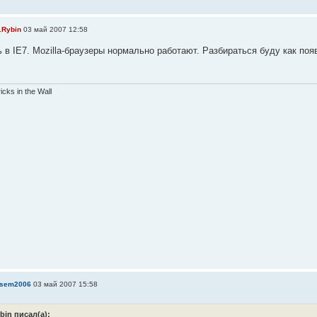
.Rybin
03 май 2007 12:58
ь в IE7. Mozilla-браузеры нормально работают. Разбираться буду как поя
ricks in the Wall
sem2006
03 май 2007 15:58
ybin писал(а):