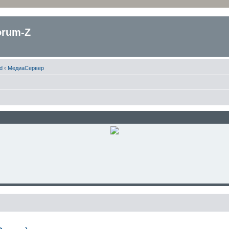
orum-Z
d
‹
МедиаСервер