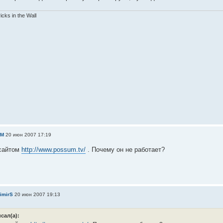
ricks in the Wall
sM
20 июн 2007 17:19
 сайтом
http://www.possum.tv/
. Почему он не работает?
imirS
20 июн 2007 19:13
сал(а):