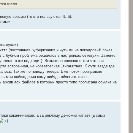
ится время.
новую версию (те кто пользуются IE 6).
лемме.
уважуха=)
хттп,(постоянная буферизация и чуть ли не покадровый показ
ев с бубном проблема решалась в настройках сетевухи. Заменил
плекс то же подходит). Возможно связано с тем что при
та встроенная, не корветовская 1гигабитная. К сути везде где
далось. Так же по поводу плеера. Вмв поток проигрывают
юсь мои наблюдения кому-нибудь облегчат жизнь.
ь архив acx файлов в которых просто тупо прописана ссылка на
-таки какая-никакая, а за рекламу денюжка капает (а сами
).