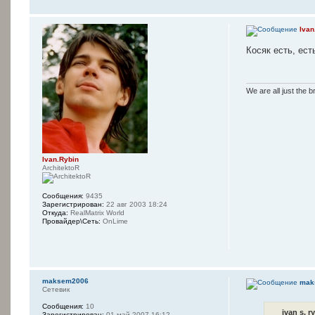
Ivan
Косяк есть, ест
We are all just the b
Ivan.Rybin
ArchitektoR
Сообщения:
9435
Зарегистрирован:
22 авг 2003 18:24
Откуда:
RealMatrix World
Провайдер\Сеть:
OnLime
maksem2006
mak
Сетевик
Сообщения:
10
ivan s. r
Зарегистрирован:
01 май 2007 16:12