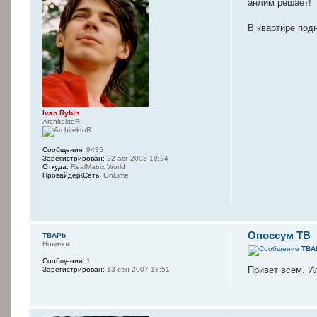
анлим решает!
В квартире подн
Ivan.Rybin
ArchitektoR
Сообщения:
9435
Зарегистрирован:
22 авг 2003 18:24
Откуда:
RealMatrix World
Провайдер\Сеть:
OnLime
Опоссум ТВ
TBAPb
Новичок
TBA
Сообщения:
1
Привет всем. Ил
Зарегистрирован:
13 сен 2007 18:51