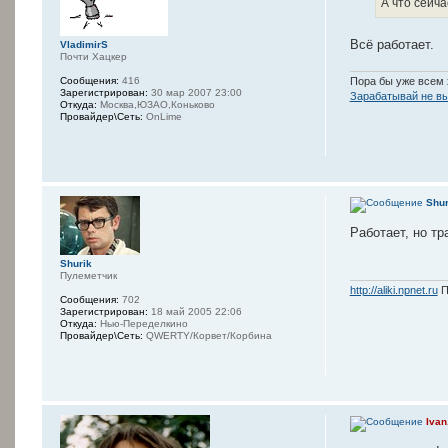
А что сейча
Всё работает.
VladimirS
Почти Хацкер
Сообщения:
416
Пора бы уже всем 
Зарегистрирован:
30 мар 2007 23:00
Зарабатывай не вы
Откуда:
Москва,ЮЗАО,Коньково
Провайдер\Сеть:
OnLime
Shur
Работает, но т
Shurik
Пулеметчик
http://aliki.npnet.ru
П
Сообщения:
702
Зарегистрирован:
18 май 2005 22:06
Откуда:
Нью-Переделкино
Провайдер\Сеть:
QWERTY/Корвет/Корбина
Ivan