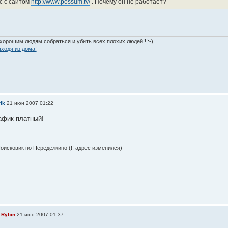
с с сайтом
http://www.possum.tv/
. Почему он не работает?
хорошим людям собраться и убить всех плохих людей!!!:-)
ходя из дома!
ik
21 июн 2007 01:22
рафик платный!
оисковик по Переделкино (!! адрес изменился)
.Rybin
21 июн 2007 01:37