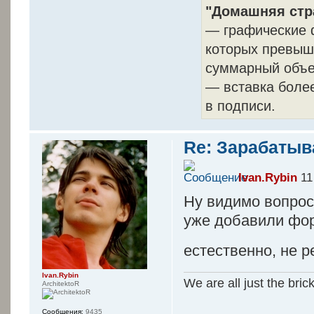
"Домашняя стр
— графические 
которых превыша
суммарный объе
— вставка более
в подписи.
Re: Зарабатыв
Ivan.Rybin
11
Ну видимо вопрос
уже добавили фор
естественно, не 
Ivan.Rybin
We are all just the bric
ArchitektoR
Сообщения:
9435