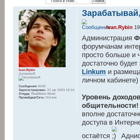
Зарабатывай
Ivan.Rybin
19
Администрация
Ф
форумчанам инте
просто больше и 
достаточно будет
Linkum
и размеща
Ivan.Rybin
ArchitektoR
личном кабинете)
Сообщения:
9435
Зарегистрирован:
22 авг 2003 18:24
Откуда:
RealMatrix World
Уровень доходов
Провайдер\Сеть:
OnLime
общительности!
вполне достаточн
доступа в Интерн
остаётся
Аднис