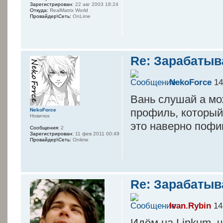
Зарегистрирован:
22 авг 2003 18:24
Откуда:
RealMatrix World
Провайдер\Сеть:
OnLime
Re: Зарабатыв
NekoForce
14
Вань слушай а мо
профиль, который
NekoForce
Новичок
это наверно пофиг
Сообщения:
2
Зарегистрирован:
11 фев 2011 00:49
Провайдер\Сеть:
Onlime
Re: Зарабатыв
Ivan.Rybin
14
Идём на Linkum, 