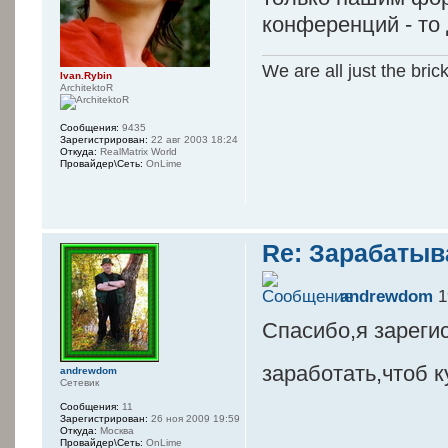
конференций - то 
We are all just the bric
Ivan.Rybin
ArchitektoR
Сообщения:
9435
Зарегистрирован:
22 авг 2003 18:24
Откуда:
RealMatrix World
Провайдер\Сеть:
OnLime
Re: Зарабатыв
andrewdom
1
Спасибо,я зареги
заработать,чтоб к
andrewdom
Сетевик
Сообщения:
11
Зарегистрирован:
26 ноя 2009 19:59
Откуда:
Москва
Провайдер\Сеть:
OnLime