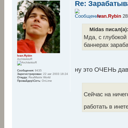
Re: Зарабатыв
Ivan.Rybin
28
Midas писал(а)
Мда, с глубокой
баннерах зараба
Ivan.Rybin
ArchitektoR
ну это ОЧЕНЬ давн
Сообщения:
9435
Зарегистрирован:
22 авг 2003 18:24
Откуда:
RealMatrix World
Провайдер\Сеть:
OnLime
Сейчас на ничег
работать в инет