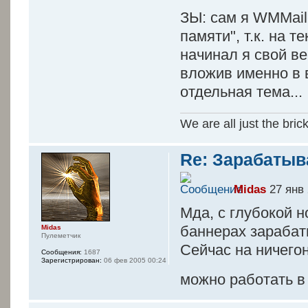
ЗЫ: сам я WMMail
памяти", т.к. на 
начинал я свой ве
вложив именно в в
отдельная тема...
We are all just the bric
Re: Зарабатыв
Midas
27 янв 
Мда, с глубокой н
баннерах зарабат
Midas
Пулеметчик
Сейчас на ничего
Сообщения:
1687
Зарегистрирован:
06 фев 2005 00:24
можно работать в