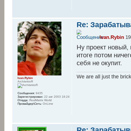
Re: Зарабатыв
Ivan.Rybin
19
Ну проект новый, 
итоге потом ничег
себя не окупит.
We are all just the bric
Ivan.Rybin
ArchitektoR
Сообщения:
9435
Зарегистрирован:
22 авг 2003 18:24
Откуда:
RealMatrix World
Провайдер\Сеть:
OnLime
Re: Зарабатыв