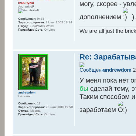
могу, скорее - у
Ivan.Rybin
ArchitektoR
дополнением
)
Сообщения:
9435
Зарегистрирован:
22 авг 2003 18:24
Откуда:
RealMatrix World
We are all just the bric
Провайдер\Сеть:
OnLime
Re: Зарабатыв
andrewdom
2
У меня пока нет о
бы
сделай тему, э
andrewdom
Таким способом и
Сетевик
Сообщения:
11
Зарегистрирован:
26 ноя 2009 19:59
заработаем
Откуда:
Москва
Провайдер\Сеть:
OnLime