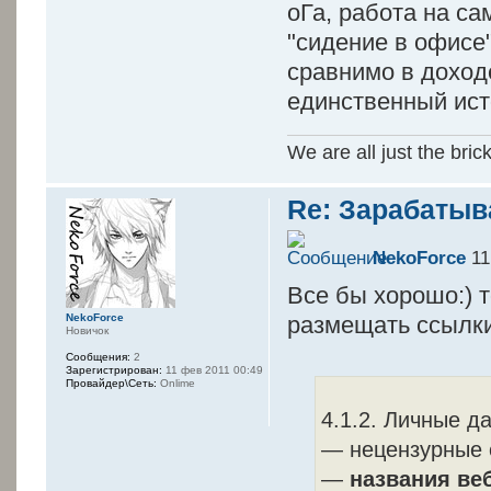
оГа, работа на с
"сидение в офисе"
сравнимо в доходе
единственный ист
We are all just the bric
Re: Зарабатыв
NekoForce
11
Все бы хорошо:) 
размещать ссылк
NekoForce
Новичок
Сообщения:
2
Зарегистрирован:
11 фев 2011 00:49
Провайдер\Сеть:
Onlime
4.1.2. Личные д
— нецензурные 
—
названия ве