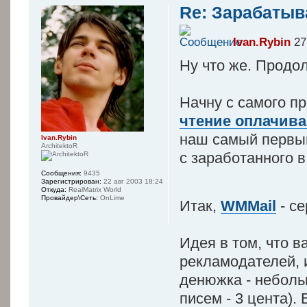
Re: Зарабатыв
Ivan.Rybin
27
Ну что же. Продол
Начну с самого пр
чтение оплачив
наш самый первы
Ivan.Rybin
ArchitektoR
с заработанного в
Сообщения:
9435
Зарегистрирован:
22 авг 2003 18:24
Откуда:
RealMatrix World
Провайдер\Сеть:
OnLime
Итак,
WMMail
- с
Идея в том, что 
рекламодателей, и
денюжка - небольш
писем - 3 цента).