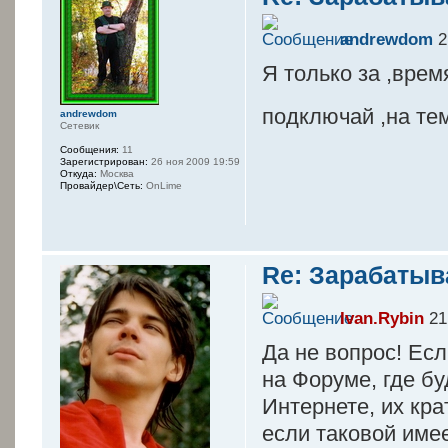
andrewdom
2
Я только за ,врем
подключай ,на те
andrewdom
Сетевик
Сообщения:
11
Зарегистрирован:
26 ноя 2009 19:59
Откуда:
Москва
Провайдер\Сеть:
OnLime
Re: Зарабатыв
Ivan.Rybin
21
Да не вопрос! Есл
на Форуме, где бу
Интернете, их кра
если таковой имее