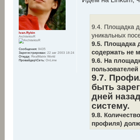
9.4. Площадка 
Ivan.Rybin
уникальных посе
ArchitektoR
9.5. Площадка
Сообщения:
9435
содержать не 
Зарегистрирован:
22 авг 2003 18:24
Откуда:
RealMatrix World
9.6. На площад
Провайдер\Сеть:
OnLime
пользователей 
9.7. Проф
быть зарег
дней назад
систему.
9.8. Количеств
профиля) долж