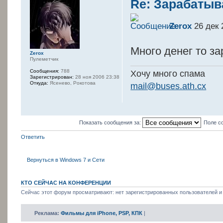
Re: Зарабатыв
Zerox
26 дек 
Много денег то з
Zerox
Пулеметчик
Сообщения:
788
Хочу много спама
Зарегистрирован:
28 ноя 2006 23:38
Откуда:
Ясенево, Рокотова
mail@buses.ath.cx
Показать сообщения за:
Поле с
Ответить
Вернуться в Windows 7 и Сети
КТО СЕЙЧАС НА КОНФЕРЕНЦИИ
Сейчас этот форум просматривают: нет зарегистрированных пользователей и 
Реклама:
Фильмы для iPhone, PSP, КПК
|