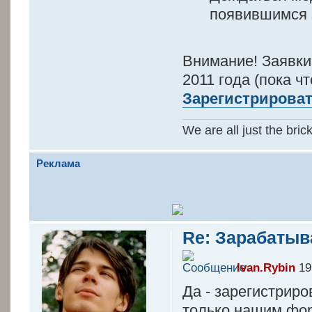
появившимся 
Внимание! Заявки
2011 года (пока ч
Зарегистрироват
We are all just the bric
Реклама
Re: Зарабатыв
Ivan.Rybin
19
Да - зарегистриро
только нашим фор