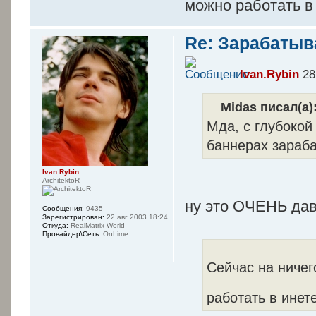
можно работать в
Re: Зарабатыв
Ivan.Rybin
28
Midas писал(а)
Мда, с глубокой
баннерах зараба
Ivan.Rybin
ArchitektoR
ну это ОЧЕНЬ давн
Сообщения:
9435
Зарегистрирован:
22 авг 2003 18:24
Откуда:
RealMatrix World
Провайдер\Сеть:
OnLime
Сейчас на ничег
работать в инет