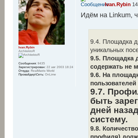
Ivan.Rybin
14
Идём на Linkum, 
9.4. Площадка 
Ivan.Rybin
уникальных посе
ArchitektoR
9.5. Площадка
Сообщения:
9435
содержать не 
Зарегистрирован:
22 авг 2003 18:24
Откуда:
RealMatrix World
9.6. На площад
Провайдер\Сеть:
OnLime
пользователей 
9.7. Проф
быть зарег
дней назад
систему.
9.8. Количеств
профиля) долж