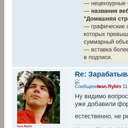
— нецензурные 
—
названия ве
"Домашняя стр
— графические 
которых превыша
суммарный объе
— вставка более
в подписи.
Re: Зарабатыв
Ivan.Rybin
11
Ну видимо вопрос
уже добавили фор
естественно, не 
Ivan.Rybin