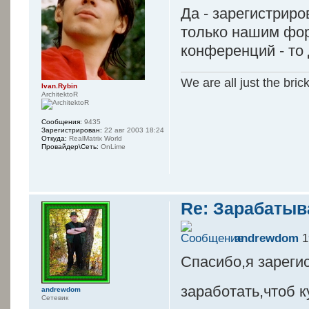
Да - зарегистриро
только нашим фор
конференций - то 
We are all just the bric
Ivan.Rybin
ArchitektoR
Сообщения:
9435
Зарегистрирован:
22 авг 2003 18:24
Откуда:
RealMatrix World
Провайдер\Сеть:
OnLime
Re: Зарабатыв
andrewdom
1
Спасибо,я зареги
заработать,чтоб к
andrewdom
Сетевик