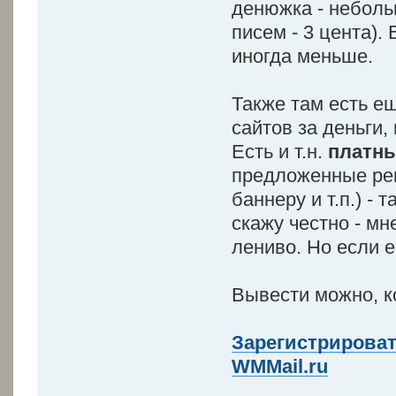
денюжка - небольш
писем - 3 цента).
иногда меньше.
Также там есть е
сайтов за деньги,
Есть и т.н.
платны
предложенные рек
баннеру и т.п.) - 
скажу честно - мн
лениво. Но если е
Вывести можно, ко
Зарегистрироват
WMMail.ru