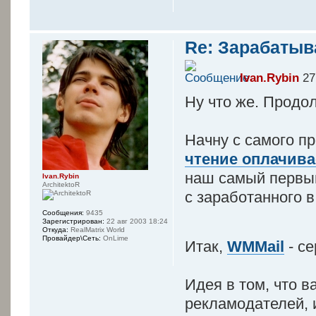
Re: Зарабатыв
Ivan.Rybin
27
Ну что же. Продол
Начну с самого пр
чтение оплачив
наш самый первы
Ivan.Rybin
ArchitektoR
с заработанного в
Сообщения:
9435
Зарегистрирован:
22 авг 2003 18:24
Откуда:
RealMatrix World
Провайдер\Сеть:
OnLime
Итак,
WMMail
- с
Идея в том, что 
рекламодателей, и