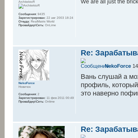
We are all just the bric
ArchitektoR
Сообщения:
9435
Зарегистрирован:
22 авг 2003 18:24
Откуда:
RealMatrix World
Провайдер\Сеть:
OnLime
Re: Зарабатыв
NekoForce
14
Вань слушай а мо
профиль, который
NekoForce
Новичок
это наверно пофиг
Сообщения:
2
Зарегистрирован:
11 фев 2011 00:49
Провайдер\Сеть:
Onlime
Re: Зарабатыв