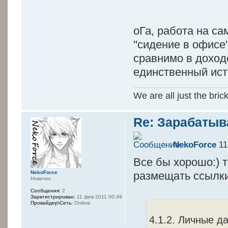
оГа, работа на с
"сидение в офисе"
сравнимо в доходе
единственный ист
We are all just the bric
Re: Зарабатыв
NekoForce
11
Все бы хорошо:) 
размещать ссылк
NekoForce
Новичок
Сообщения:
2
Зарегистрирован:
11 фев 2011 00:49
Провайдер\Сеть:
Onlime
4.1.2. Личные д