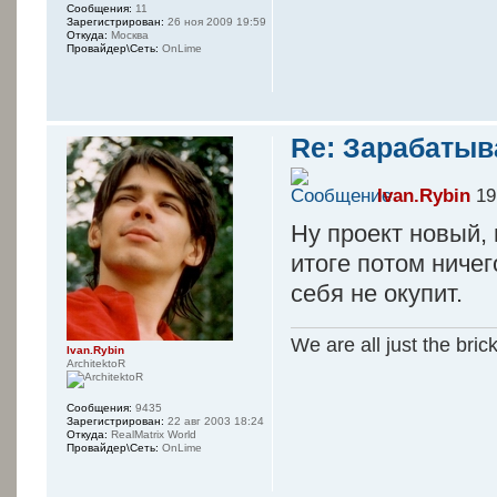
Сообщения:
11
Зарегистрирован:
26 ноя 2009 19:59
Откуда:
Москва
Провайдер\Сеть:
OnLime
Re: Зарабатыв
Ivan.Rybin
19
Ну проект новый, 
итоге потом ничег
себя не окупит.
We are all just the bric
Ivan.Rybin
ArchitektoR
Сообщения:
9435
Зарегистрирован:
22 авг 2003 18:24
Откуда:
RealMatrix World
Провайдер\Сеть:
OnLime