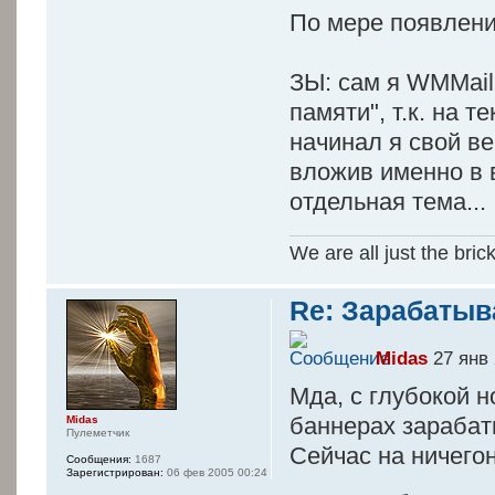
По мере появлени
ЗЫ: сам я WMMail
памяти", т.к. на 
начинал я свой ве
вложив именно в в
отдельная тема...
We are all just the bric
Re: Зарабатыв
Midas
27 янв 
Мда, с глубокой н
баннерах зарабат
Midas
Пулеметчик
Сейчас на ничего
Сообщения:
1687
Зарегистрирован:
06 фев 2005 00:24