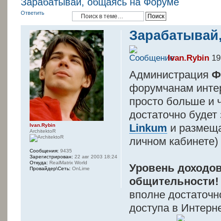
Зарабатывай, общаясь на Форуме
Ответить
Зарабатывай
Ivan.Rybin
19
Администрация
Ф
форумчанам инте
просто больше и 
достаточно будет
Linkum
и размеща
Ivan.Rybin
ArchitektoR
личном кабинете)
Сообщения:
9435
Зарегистрирован:
22 авг 2003 18:24
Откуда:
RealMatrix World
Уровень доходов
Провайдер\Сеть:
OnLime
общительности!
вполне достаточн
доступа в Интерн