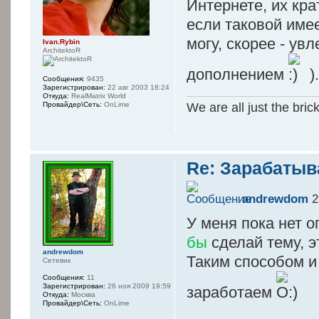
Интернете, их кра
если таковой имее
могу, скорее - у
Ivan.Rybin
ArchitektoR
дополнением
)
Сообщения:
9435
Зарегистрирован:
22 авг 2003 18:24
Откуда:
RealMatrix World
We are all just the bric
Провайдер\Сеть:
OnLime
Re: Зарабатыв
andrewdom
2
У меня пока нет о
бы
сделай тему, э
andrewdom
Таким способом и
Сетевик
Сообщения:
11
Зарегистрирован:
26 ноя 2009 19:59
заработаем
Откуда:
Москва
Провайдер\Сеть:
OnLime