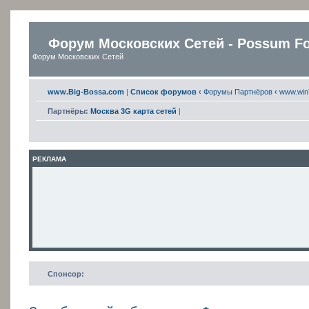
Форум Московских Сетей - Possum F
Форум Московских Сетей
www.Big-Bossa.com
|
Список форумов
‹
Форумы Партнёров
‹
www.win
Партнёры:
Москва 3G карта сетей
|
РЕКЛАМА
Спонсор: