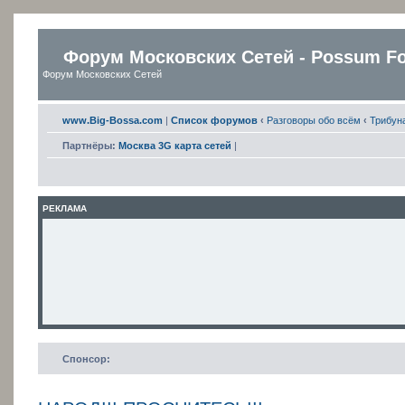
Форум Московских Сетей - Possum F
Форум Московских Сетей
www.Big-Bossa.com
|
Список форумов
‹
Разговоры обо всём
‹
Трибун
Партнёры:
Москва 3G карта сетей
|
РЕКЛАМА
Спонсор: