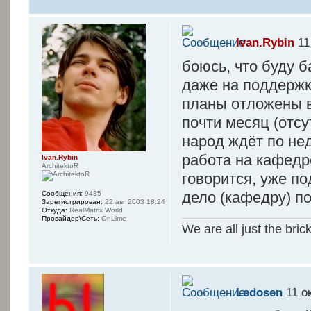
Ivan.Rybin
11
боюсь, что буду б
даже на поддержк
планы отложены в
почти месяц (отсу
народ ждёт по не
работа на кафедре
Ivan.Rybin
ArchitektoR
говорится, уже по
дело (кафедру) по
Сообщения:
9435
Зарегистрирован:
22 авг 2003 18:24
Откуда:
RealMatrix World
Провайдер\Сеть:
OnLime
We are all just the bric
Ledosen
11 ок