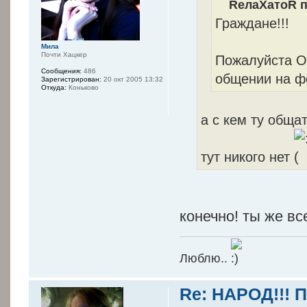
RелаXатоR п
Граждане!!!
Мила
Почти Хацкер
Пожалуйста От
Сообщения:
486
общении на ф
Зарегистрирован:
20 окт 2005 13:32
Откуда:
Коньково
а с кем ту обща
тут никого нет
конечно! ты же вс
Люблю..
Re: НАРОД!!! 