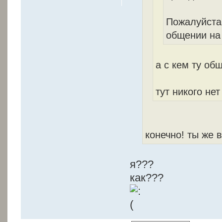
Пожалуйста 
общении на
а с кем ту об
тут никого не
конечно! ты же 
я???
как???