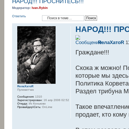
НАРОД!!! ПРОСНИТЕСЬ!!!
Модератор:
Ivan.Rybin
Ответить
НАРОД!!! ПР
RелаXатоR
11
Граждане!!!
Скока ж можно! П
которые мы здесь
Политика Корвета!
RелаXатоR
Раздел трибуна Мо
Пулеметчик
Сообщения:
1310
Зарегистрирован:
16 апр 2006 02:52
Откуда:
Из Коньково
Такое впечатление
Провайдер\Сеть:
OnLime
продает, кто кому 