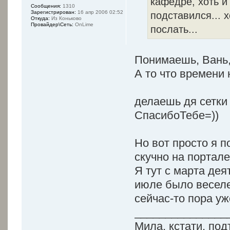
кафедре, хоть и 
Сообщения:
1310
подставился... 
Зарегистрирован:
16 апр 2006 02:52
Откуда:
Из Коньково
Провайдер\Сеть:
OnLime
послать...
Понимаешь, Вань,
А то что времени 
делаешь дя сетк
СпасибоТебе=))
Но вот просто я 
скучно на портале
Я тут с марта дея
июле было веселее
сейчас-то пора уж
_______________
Мила, кстати, по