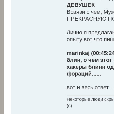
ДЕВУШЕК
Всвязи с чем, М
ПРЕКРАСНУЮ П
Лично я предлага
опыту вот что пи
marinkaj (00:45:24
блин, о чем этот ф
хакеры блинн одни
фораций......
вот и весь ответ...
Некоторые люди скрыв
(с)