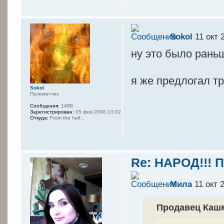
Sokol
11 окт 
ну это было раньш
я же предлогал т
Sokol
Пулеметчик
Сообщения:
1488
Зарегистрирован:
05 фев 2006 13:02
Откуда:
From the hell...
Re: НАРОД!!! 
Мила
11 окт 
Продавец Кашм