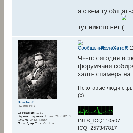
а с кем ту общать
тут никого нет
RелаXатоR
11
Че-то сегодня вс
форумчане собира
хаять спамера на ч
Некоторые люди скрыв
(с)
RелаXатоR
Пулеметчик
Сообщения:
1310
Зарегистрирован:
16 апр 2006 02:52
INTS_ICQ: 10507
Откуда:
Из Коньково
Провайдер\Сеть:
OnLime
ICQ: 257347817