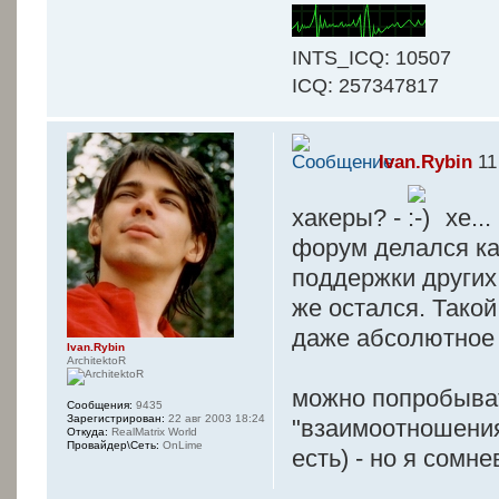
INTS_ICQ: 10507
ICQ: 257347817
Ivan.Rybin
11
хакеры? -
хе...
форум делался как
поддержки других
же остался. Такой
даже абсолютное 
Ivan.Rybin
ArchitektoR
можно попробывать
Сообщения:
9435
Зарегистрирован:
22 авг 2003 18:24
"взаимоотношения
Откуда:
RealMatrix World
Провайдер\Сеть:
OnLime
есть) - но я сомн