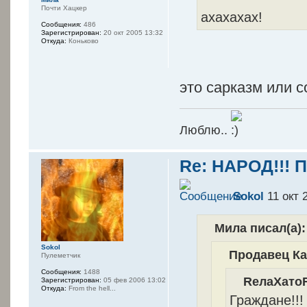
Почти Хацкер
ахахахах!
Сообщения:
486
Зарегистрирован:
20 окт 2005 13:32
Откуда:
Коньково
это сарказм или 
Люблю..
Re: НАРОД!!! 
Sokol
11 окт 
Мила писал(а):
Sokol
Продавец Ка
Пулеметчик
Сообщения:
1488
RелаXатоR
Зарегистрирован:
05 фев 2006 13:02
Откуда:
From the hell...
Граждане!!!