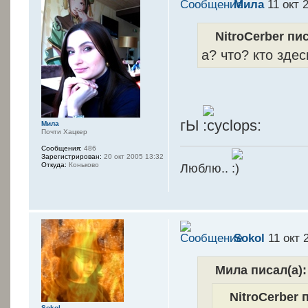
Мила
11 окт 
NitroCerber пис
а? что? кто зде
гЫ
Мила
Почти Хацкер
Сообщения:
486
Зарегистрирован:
20 окт 2005 13:32
Люблю..
Откуда:
Коньково
Sokol
11 окт 
Мила писал(а):
NitroCerber 
Sokol