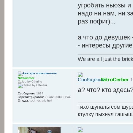
угробить ньюзы и
надо ни нам, ни з
раз пофиг)...
а что до девушек 
- интересы другие.
We are all just the bric
NitroCerber
NitroCerber
1
Called by Cthulhu
а? что? кто здесь
Сообщения:
1624
Зарегистрирован:
22 авг 2003 21:44
Откуда:
technocratic hell
тихо шупальтсом шур
ктулху пыхнул гашыш