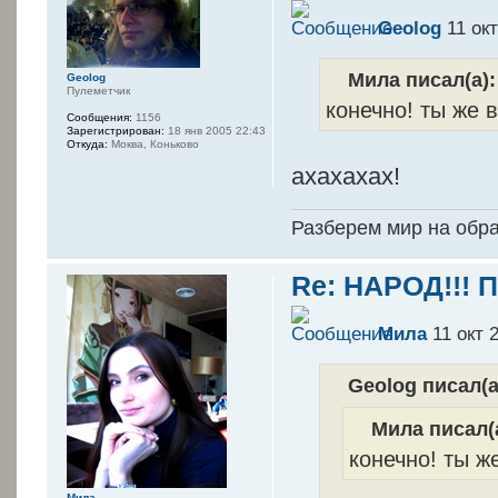
Geolog
11 окт
Мила писал(а):
Geolog
Пулеметчик
конечно! ты же 
Сообщения:
1156
Зарегистрирован:
18 янв 2005 22:43
Откуда:
Моква, Коньково
ахахахах!
Разберем мир на обр
Re: НАРОД!!! 
Мила
11 окт 
Geolog писал(а
Мила писал(
конечно! ты ж
Мила