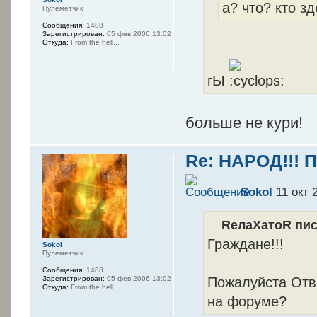
а? что? кто з
Пулеметчик
Сообщения:
1488
Зарегистрирован:
05 фев 2006 13:02
Откуда:
From the hell...
гЫ
больше не кури!
Re: НАРОД!!! 
Sokol
11 окт 
RелаXатоR пис
Граждане!!!
Sokol
Пулеметчик
Сообщения:
1488
Пожалуйста Отве
Зарегистрирован:
05 фев 2006 13:02
Откуда:
From the hell...
на форуме?