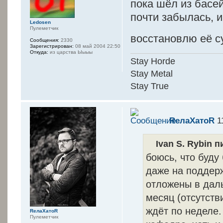
пока шёл из басе
почти забылась, и
Ledosen
Пулеметчик
восстановлю её с
Сообщения:
2330
Зарегистрирован:
08 май 2004 22:50
Откуда:
из царства Ыыыы
Stay Horde
Stay Metal
Stay True
RелаXатоR
11
Ivan S. Rybin п
боюсь, что буду
даже на поддерж
отложены в даль
месяц (отсутств
ждёт по неделе.
RелаXатоR
Пулеметчик