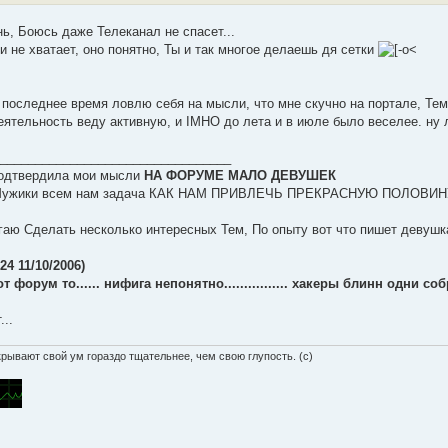
ь, Боюсь даже Телеканал не спасет...
и не хватает, оно понятно, Ты и так многое делаешь дя сетки
 последнее время ловлю себя на мысли, что мне скучно на портале, Тем
еятельность веду активную, и IMHO до лета и в июле было веселее. ну л
_________________________________
подтвердила мои мысли
НА ФОРУМЕ МАЛО ДЕВУШЕК
, Мужики всем нам задача КАК НАМ ПРИВЛЕЧЬ ПРЕКРАСНУЮ ПОЛОВИ
гаю Сделать несколько интересных Тем, По опыту вот что пишет девушк
24 11/10/2006)
т форум то...... нифига непонятно................ хакеры блинн одни собр
...
рывают свой ум гораздо тщательнее, чем свою глупость. (с)