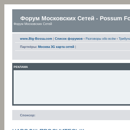
Форум Московских Сетей - Possum F
Форум Московских Сетей
www.Big-Bossa.com
|
Список форумов
‹
Разговоры обо всём
‹
Трибун
Партнёры:
Москва 3G карта сетей
|
РЕКЛАМА
Спонсор: