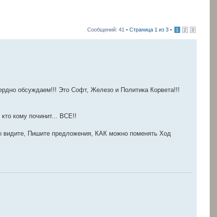
Сообщений: 41 •
Страница
1
из
3
•
1
2
3
рдно обсуждаем!!! Это Софт, Железо и Политика Корвета!!!
кто кому починит... ВСЕ!!
ы видите, Пишите предложения, КАК можно поменять Ход