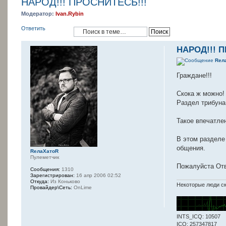
НАРОД!!! ПРОСНИТЕСЬ!!!
Модератор:
Ivan.Rybin
Ответить
НАРОД!!! 
Rел
Граждане!!!
Скока ж можно!
Раздел трибуна
Такое впечатлен
В этом разделе
общения.
RелаXатоR
Пулеметчик
Пожалуйста Отв
Сообщения:
1310
Зарегистрирован:
16 апр 2006 02:52
Откуда:
Из Коньково
Некоторые люди ск
Провайдер\Сеть:
OnLime
INTS_ICQ: 10507
ICQ: 257347817