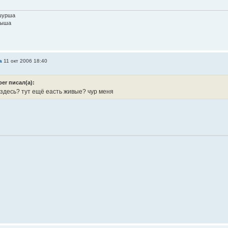
шурша
шыша
а
11 окт 2006 18:40
ber писал(а):
 здесь? тут ещё еасть живые? чур меня