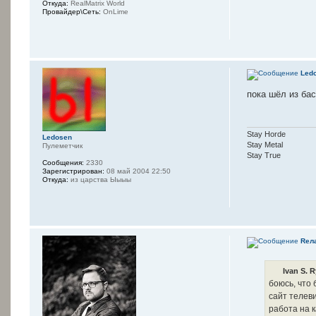
Откуда:
RealMatrix World
Провайдер\Сеть:
OnLime
Led
пока шёл из бас
Stay Horde
Ledosen
Stay Metal
Пулеметчик
Stay True
Сообщения:
2330
Зарегистрирован:
08 май 2004 22:50
Откуда:
из царства Ыыыы
Rел
Ivan S. 
боюсь, что 
сайт телев
работа на к