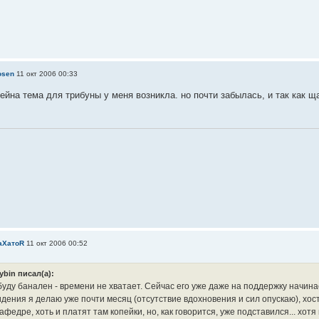
osen
11 окт 2006 00:33
ейна тема для трибуны у меня возникла. но почти забылась, и так как щ
аXатоR
11 окт 2006 00:52
Rybin писал(а):
буду банален - времени не хватает. Сейчас его уже даже на поддержку начина
идения я делаю уже почти месяц (отсутствие вдохновения и сил опускаю), хо
афедре, хоть и платят там копейки, но, как говорится, уже подставился... хотя