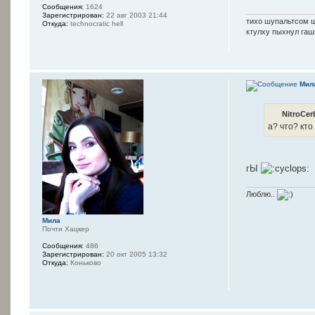
Сообщения:
1624
Зарегистрирован:
22 авг 2003 21:44
тихо шупальтсом 
Откуда:
technocratic hell
ктулху пыхнул га
Мил
NitroCer
а? что? кто
гЫ
Люблю..
Мила
Почти Хацкер
Сообщения:
486
Зарегистрирован:
20 окт 2005 13:32
Откуда:
Коньково