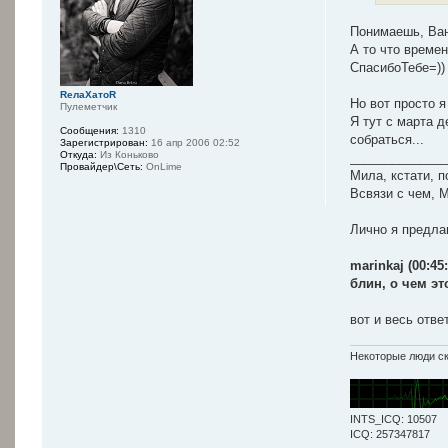
Понимаешь, Ван
А то что времен
СпасибоТебе=))
RелаXатоR
Но вот просто я
Пулеметчик
Я тут с марта д
Сообщения:
1310
собраться...
Зарегистрирован:
16 апр 2006 02:52
Откуда:
Из Коньково
______________
Провайдер\Сеть:
OnLime
Мила, кстати, 
Всвязи с чем
Лично я предла
marinkaj (00:45:
блин, о чем это
вот и весь ответ
Некоторые люди ск
INTS_ICQ: 10507
ICQ: 257347817