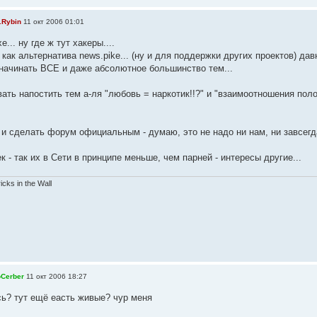
.Rybin
11 окт 2006 01:01
е... ну где ж тут хакеры....
ак альтернатива news.pike... (ну и для поддержки других проектов) дав
 начинать ВСЕ и даже абсолютное большинство тем...
ть напостить тем а-ля "любовь = наркотик!!?" и "взаимоотношения поло
и сделать форум официальным - думаю, это не надо ни нам, ни завсегдат
к - так их в Сети в принципе меньше, чем парней - интересы другие...
ricks in the Wall
oCerber
11 окт 2006 18:27
сь? тут ещё еасть живые? чур меня