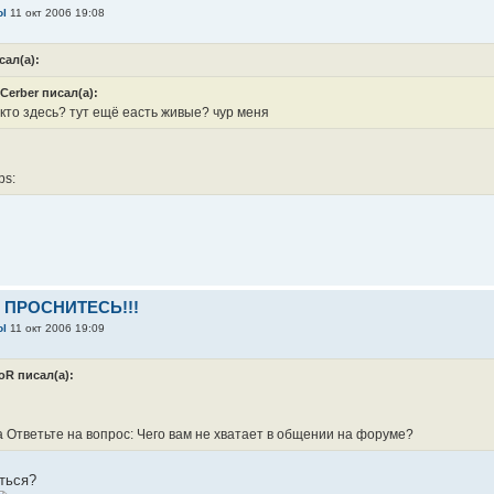
ol
11 окт 2006 19:08
сал(а):
oCerber писал(а):
 кто здесь? тут ещё еасть живые? чур меня
!
! ПРОСНИТЕСЬ!!!
ol
11 окт 2006 19:09
оR писал(а):
 Ответьте на вопрос: Чего вам не хватает в общении на форуме?
ться?