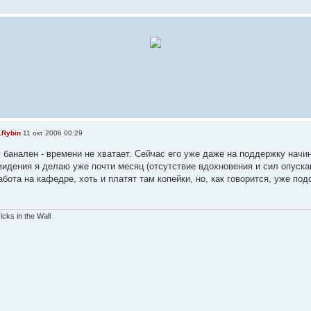
.Rybin
11 окт 2006 00:29
у банален - времени не хватает. Сейчас его уже даже на поддержку начи
евидения я делаю уже почти месяц (отсутствие вдохновения и сил опуска
бота на кафедре, хоть и платят там копейки, но, как говорится, уже под
ricks in the Wall