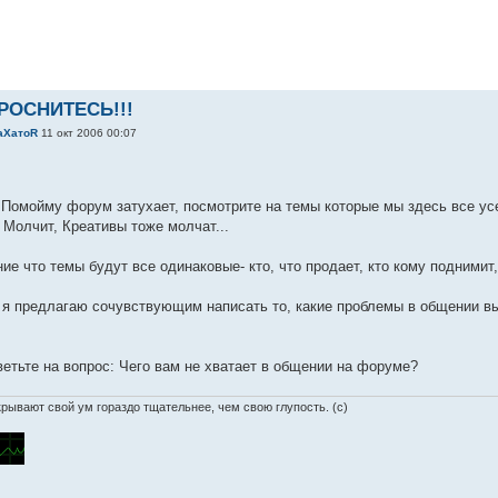
ПРОСНИТЕСЬ!!!
аXатоR
11 окт 2006 00:07
 Помойму форум затухает, посмотрите на темы которые мы здесь все усе
 Молчит, Креативы тоже молчат...
ие что темы будут все одинаковые- кто, что продает, кто кому поднимит, 
 я предлагаю сочувствующим написать то, какие проблемы в общении в
етьте на вопрос: Чего вам не хватает в общении на форуме?
рывают свой ум гораздо тщательнее, чем свою глупость. (с)