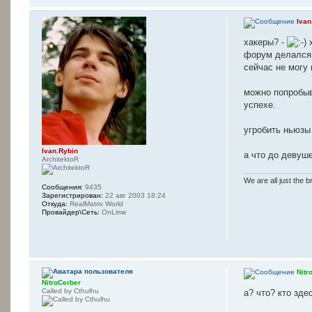
Ivan
хакеры? -
х
форум делался к
сейчас не могу
можно попробыва
успехе.
угробить ньюзы 
Ivan.Rybin
а что до девуше
ArchitektoR
We are all just the b
Сообщения:
9435
Зарегистрирован:
22 авг 2003 18:24
Откуда:
RealMatrix World
Провайдер\Сеть:
OnLime
Nitr
NitroCerber
Called by Cthulhu
а? что? кто зде