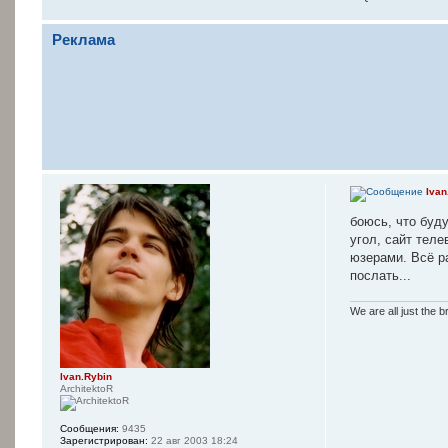
Реклама
Ivan
боюсь, что буд
угол, сайт тел
юзерами. Всё ра
послать...
We are all just the b
Ivan.Rybin
ArchitektoR
Сообщения:
9435
Зарегистрирован:
22 авг 2003 18:24