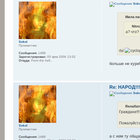
Sok
Мила пи
Nitr
а? что?
Sokol
Пулеметчик
гЫ
Сообщения:
1488
Зарегистрирован:
05 фев 2006 13:02
Откуда:
From the hell...
больше не кури
Re: НАРОД!!
Sok
RелаXат
Граждане!!!
Пожалуйста
Sokol
Пулеметчик
а с кем ту обща
Сообщения:
1488