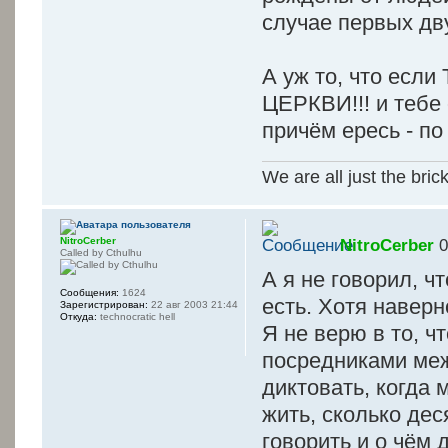
случае первых дву
А уж то, что е
ЦЕРКВИ!!! и тебе 
причём ересь - по
We are all just the bric
NitroCerber
NitroCerber
0
Called by Cthulhu
А я не говорил, чт
Сообщения:
1624
есть. Хотя наверн
Зарегистрирован:
22 авг 2003 21:44
Откуда:
technocratic hell
Я не верю в то, ч
посредниками меж
диктовать, когда 
жить, сколько дес
говорить и о чём д