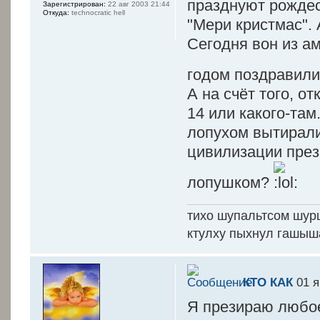
празднуют рождест
Зарегистрирован:
22 авг 2003 21:44
Откуда:
technocratic hell
"Мери кристмас". 
Сегодня вон из а
годом поздравил
А на счёт того, о
14 или какого-там
лопухом вытирали
цивилизации прези
лопушком?
тихо шупальтсом шур
ктулху пыхнул гашыш
КТО КАК
01 я
Я презираю любое