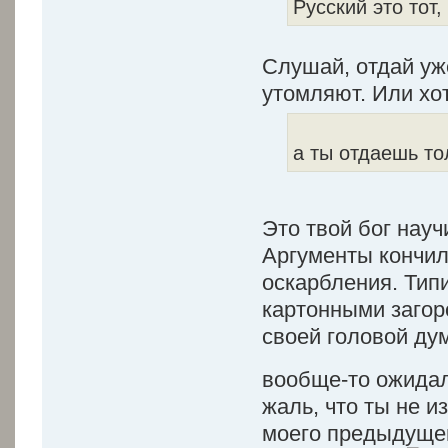
Русский это тот
Слушай, отдай уж
утомляют. Или хо
а ты отдаешь то
Это твой бог науч
Аргументы кончил
оскарбления. Тип
картонными загоро
своей головой дум
вообще-то ожидал
жаль, что ты не 
моего предыдущег