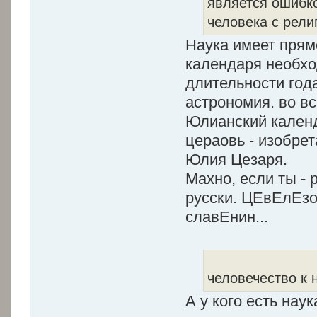
является ошибк
человека с рели
Наука имеет прям
календаря необхо
длительности года
астрономия. во в
Юлианский календ
цераовь - изобре
Юлия Цезаря.
Махно, если ты - 
русски. ЦЕвЕлЕзо
славЕнин...
человечество к 
А у кого есть нау