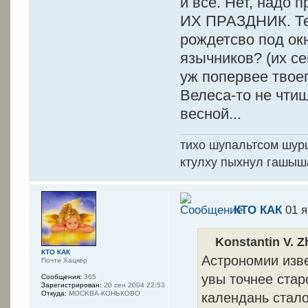
и всё. Нет, надо 
ИХ ПРАЗДНИК. Теб
рождетсво под ок
язычников? (их с
уж попервее твоег
Велеса-то не чтиш
весной...
тихо шупальтсом шур
ктулху пыхнул гашыш
КТО КАК
01 я
Konstantin V. Z
КТО КАК
Астрономии изве
Почти Хацкер
увы точнее стар
Сообщения:
365
Зарегистрирован:
20 сен 2004 22:53
календань стало
Откуда:
MOCKBA-КОНЬКОВО