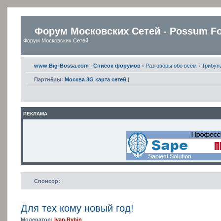
Форум Московских Сетей - Possum F
Форум Московских Сетей
www.Big-Bossa.com
|
Список форумов
‹
Разговоры обо всём
‹
Трибун
Партнёры:
Москва 3G карта сетей
|
РЕКЛАМА
Спонсор:
Для тех кому новый год!
Модератор:
Ivan.Rybin