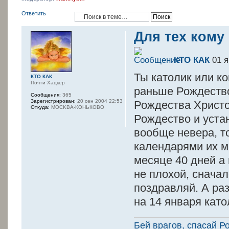
Ответить
Для тех кому
КТО КАК
01 я
Ты католик или к
КТО КАК
Почти Хацкер
раньше Рождество 
Сообщения:
365
Зарегистрирован:
20 сен 2004 22:53
Рождества Христов
Откуда:
MOCKBA-КОНЬКОВО
Рождество и уста
вообще невера, т
календарями их м
месяце 40 дней а 
не плохой, сначал
поздравляй. А ра
на 14 января като
Бей врагов, спасай Р