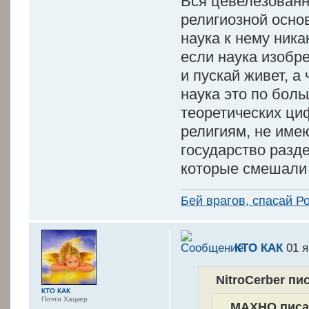
Вся цевелезованн
религиозной осно
наука к нему ника
если наука изобре
и пускай живет, а
наука это по бол
теоретических циф
религиям, не име
государство разд
которые смешали 
Бей врагов, спасай Р
КТО КАК
01 я
NitroCerber пис
КТО КАК
Почти Хацкер
MAXHO писал