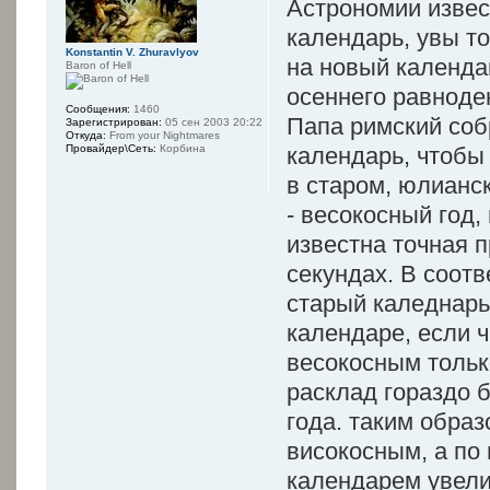
Астрономии извес
календарь, увы то
Konstantin V. Zhuravlyov
на новый календан
Baron of Hell
осеннего равноден
Сообщения:
1460
Папа римский соб
Зарегистрирован:
05 сен 2003 20:22
Откуда:
From your Nightmares
календарь, чтобы
Провайдер\Сеть:
Корбина
в старом, юлианск
- весокосный год,
известна точная п
секундах. В соотв
старый каледнарь
календаре, если ч
весокосным только
расклад гораздо 
года. таким образ
високосным, а по
календарем увелич