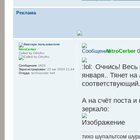
Реклама
NitroCerber
NitroCerber
0
Called by Cthulhu
Очнись! Весь 
Сообщения:
1624
Зарегистрирован:
22 авг 2003 21:44
января.. Тянет на
Откуда:
technocratic hell
соответствующий
А на счёт поста и
зеркало:
тихо шупальтсом шур