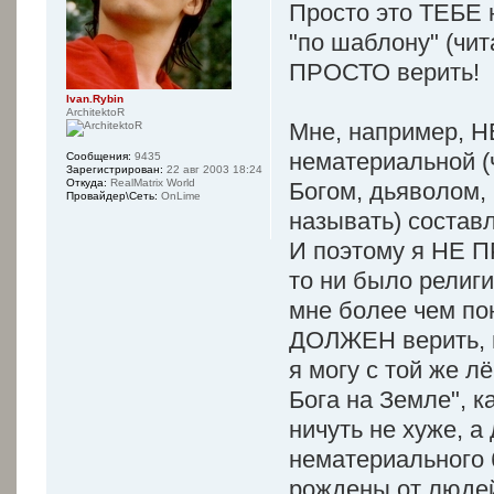
Просто это ТЕБЕ н
"по шаблону" (чита
ПРОСТО верить!
Ivan.Rybin
ArchitektoR
Мне, например,
нематериальной (ч
Сообщения:
9435
Зарегистрирован:
22 авг 2003 18:24
Откуда:
RealMatrix World
Богом, дьяволом,
Провайдер\Сеть:
OnLime
называть) состав
И поэтому я НЕ
то ни было религи
мне более чем по
ДОЛЖЕН верить, и
я могу с той же л
Бога на Земле", к
ничуть не хуже, а
нематериального 
рождены от людей,