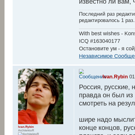
известно ли вам, 
Последний раз редакт
редактировалось 1 раз.
With best wishes - Kon
ICQ #163040177
Остановите ум - я сой
Независимое Сообщес
Ivan.Rybin
01
Россия, русские, 
правда он был из 
смотреть на резул
шире надо мыслить
конце концов, ру
Ivan.Rybin
ArchitektoR