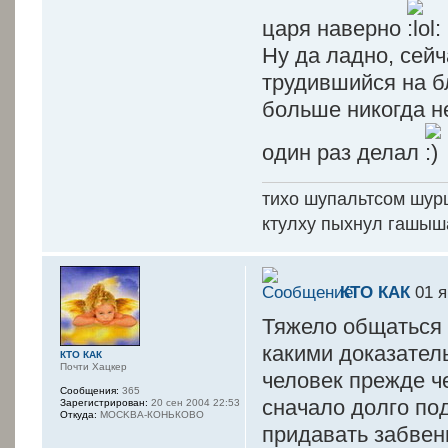
царя наверно
Ну да ладно, сей
трудившийся на бл
больше никогда не
один раз делал
тихо шупальтсом шур
ктулху пыхнул гашыш
КТО КАК
01 я
Тяжело общаться с
какими доказате
КТО КАК
Почти Хацкер
человек прежде че
Сообщения:
365
сначало долго под
Зарегистрирован:
20 сен 2004 22:53
Откуда:
MOCKBA-КОНЬКОВО
придавать забвен