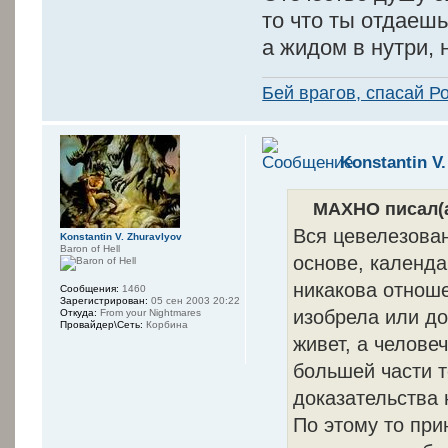
то что ты отдаеш
а жидом в нутри, 
Бей врагов, спасай Р
Konstantin V
MAXHO писал(а
Вся цевелезова
Konstantin V. Zhuravlyov
Baron of Hell
основе, календа
никакова отноше
Сообщения:
1460
Зарегистрирован:
05 сен 2003 20:22
изобрела или до
Откуда:
From your Nightmares
Провайдер\Сеть:
Корбина
живет, а челове
большей части т
доказательства 
По этому то при