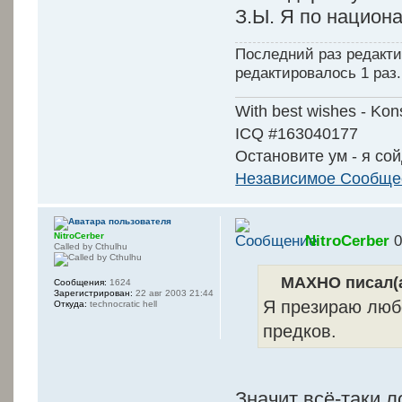
З.Ы. Я по национа
Последний раз редакт
редактировалось 1 раз.
With best wishes - Kon
ICQ #163040177
Остановите ум - я сой
Независимое Сообщес
NitroCerber
NitroCerber
0
Called by Cthulhu
MAXHO писал(а
Сообщения:
1624
Зарегистрирован:
22 авг 2003 21:44
Я презираю любо
Откуда:
technocratic hell
предков.
Значит всё-таки 