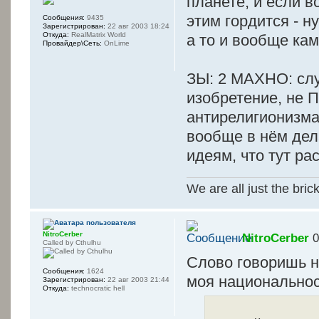
планете, и если в
этим гордится - н
Сообщения:
9435
Зарегистрирован:
22 авг 2003 18:24
Откуда:
RealMatrix World
а то и вообще ка
Провайдер\Сеть:
OnLime
ЗЫ: 2 MAXHO: сл
изобретение, не 
антирелигионизма,
вообще в нём дел
идеям, что тут р
We are all just the bric
NitroCerber
NitroCerber
0
Called by Cthulhu
Слово говоришь не
Сообщения:
1624
моя национальност
Зарегистрирован:
22 авг 2003 21:44
Откуда:
technocratic hell