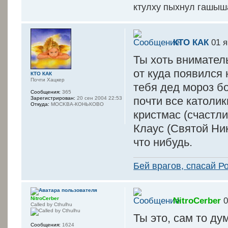
ктулху пыхнул гашыш
КТО КАК
01 я
Ты хоть внимател
от куда появился
КТО КАК
Почти Хацкер
тебя дед мороз б
Сообщения:
365
почти все католик
Зарегистрирован:
20 сен 2004 22:53
Откуда:
MOCKBA-КОНЬКОВО
кристмас (счастл
Клаус (Святой Ни
что нибудь.
Бей врагов, спасай Р
NitroCerber
NitroCerber
0
Called by Cthulhu
Ты это, сам то д
Сообщения:
1624