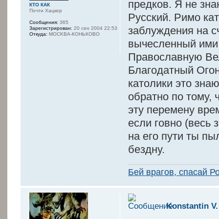
предков. Я не зна
КТО КАК
Почти Хацкер
Русский. Римо ка
Сообщения:
365
заблуждения на с
Зарегистрирован:
20 сен 2004 22:53
Откуда:
MOCKBA-КОНЬКОВО
вычесленный ими 
Православную Вел
Благодатный Огон
католики это знаю
обратно по тому,
эту перемену вре
если говно (весь 
на его пути ты пы
бездну.
Бей врагов, спасай Р
Konstantin V