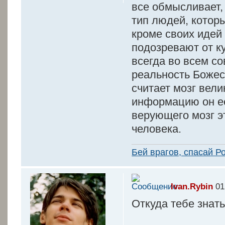
все обмысливает,
тип людей, котор
кроме своих идей 
подозревают от к
всегда во всем со
реальность Божес
считает мозг вели
информацию он ее
верующего мозг эт
человека.
Бей врагов, спасай Р
Ivan.Rybin
01
Откуда тебе знать