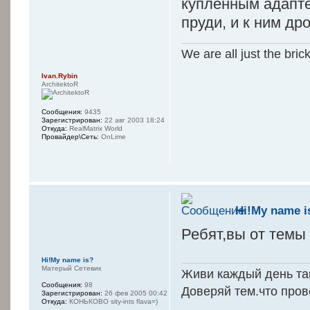
купленным адапте
пруди, и к ним дро
We are all just the bric
Ivan.Rybin
ArchitektoR
Сообщения:
9435
Зарегистрирован:
22 авг 2003 18:24
Откуда:
RealMatrix World
Провайдер\Сеть:
OnLime
Hi!My name i
Ребят,вы от темы
Hi!My name is?
Матерый Сетевик
Живи каждый день так
Сообщения:
98
Доверяй тем.что прове
Зарегистрирован:
26 фев 2005 00:42
Откуда:
КОНЬКОВО sity-ints flava=)