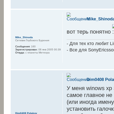
Mike_Shinod
вот терь понятно
Mike_Shinoda
Сетевик Глубокого Бурения
- Для тех кто любит L
Сообщения:
160
- Все для SonyEricss
Зарегистрирован:
08 янв 2005 00:39
Откуда:
с планеты Метеора
Dim0408 Pol
У меня winows xp
самое главное не 
(или иногда имену
установить галочк
Dim0408 Polakov