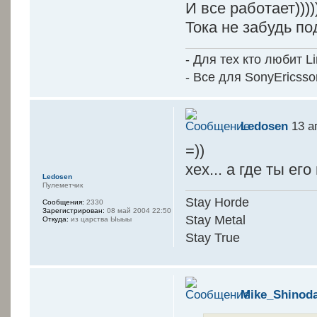
И все работает))))
Тока не забудь по
- Для тех кто любит L
- Все для SonyEricss
Ledosen
13 а
=))
хех... а где ты ег
Ledosen
Пулеметчик
Stay Horde
Сообщения:
2330
Зарегистрирован:
08 май 2004 22:50
Stay Metal
Откуда:
из царства Ыыыы
Stay True
Mike_Shinod