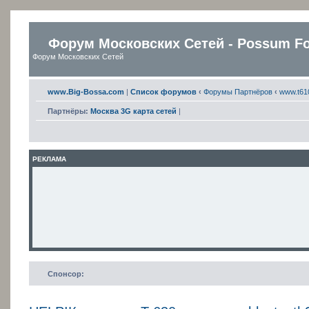
Форум Московских Сетей - Possum F
Форум Московских Сетей
www.Big-Bossa.com
|
Список форумов
‹
Форумы Партнёров
‹
www.t61
Партнёры:
Москва 3G карта сетей
|
РЕКЛАМА
Спонсор: