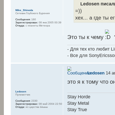
Ledosen писал(
=))
Mike_Shinoda
Сетевик Глубокого Бурения
хех... а где ты 
Сообщения:
160
Зарегистрирован:
08 янв 2005 00:39
Откуда:
с планеты Метеора
Это ты к чему
- Для тех кто любит L
- Все для SonyEricss
Ledosen
14 а
это я к тому что о
Ledosen
Пулеметчик
Stay Horde
Сообщения:
2330
Stay Metal
Зарегистрирован:
08 май 2004 22:50
Откуда:
из царства Ыыыы
Stay True