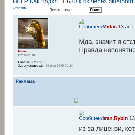
HELP!Как подкл. T 630 к пк через bluetoot
Ответить
Midas
13 апр 
Мда, значит я отс
Правда непонятно
Midas
Пулеметчик
Сообщения:
1687
Зарегистрирован:
06 фев 2005 00:24
Реклама
Ivan.Rybin
13
из-за лицензи, ко