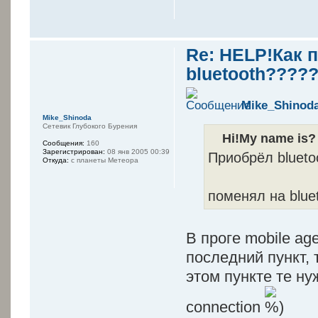
Re: HELP!Как п
bluetooth????
Mike_Shinod
Mike_Shinoda
Сетевик Глубокого Бурения
Hi!My name is?
Сообщения:
160
Зарегистрирован:
08 янв 2005 00:39
Приобрёл blueto
Откуда:
с планеты Метеора
поменял на blue
В проге mobile age
последний пункт, 
этом пункте те н
connection