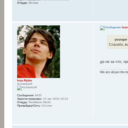
Откуда:
Москва
Ivan
younger 
Спасибо, вс
да не за что, пр
We are all just the b
Ivan.Rybin
ArchitektoR
Сообщения:
9435
Зарегистрирован:
22 авг 2003 18:24
Откуда:
RealMatrix World
Провайдер\Сеть:
OnLime