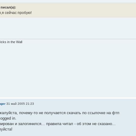
писал(а):
,я сейчас пробую!
ricks in the Wall
nger
31 май 2005 21:23
жалуйста, почему-то не получается скачать по ссылочке на фтп
logged in.
рирован и залогинился... правила читал - об этом не сказано...
луйста!