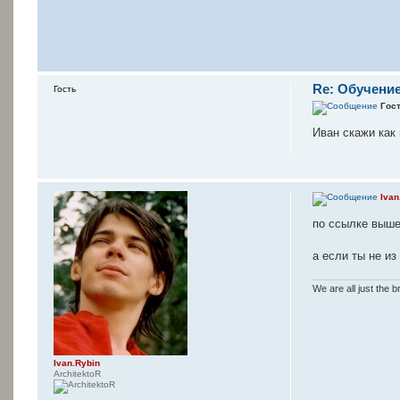
Re: Обучени
Гость
Гос
Иван скажи как 
Ivan
по ссылке выше
а если ты не из
We are all just the b
Ivan.Rybin
ArchitektoR