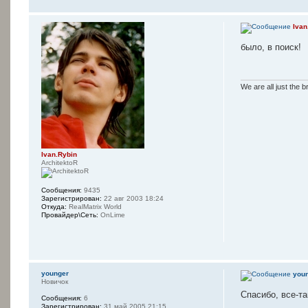
Ivan
было, в поиск!
We are all just the b
Ivan.Rybin
ArchitektoR
Сообщения:
9435
Зарегистрирован:
22 авг 2003 18:24
Откуда:
RealMatrix World
Провайдер\Сеть:
OnLime
younger
you
Новичок
Спасибо, все-та
Сообщения:
6
Зарегистрирован:
31 май 2005 21:15