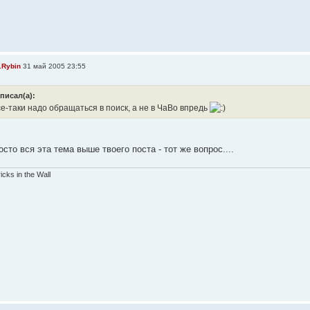
.Rybin
31 май 2005 23:55
писал(а):
е-таки надо обращаться в поиск, а не в ЧаВо впредь
осто вся эта тема выше твоего поста - тот же вопрос....
ricks in the Wall