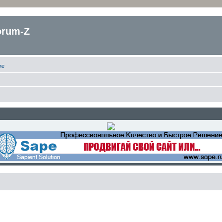
orum-Z
ие