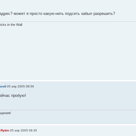
 адрес? может я просто какую-нить подсеть забыл разрешить?
ricks in the Wall
ксей
05 апр 2005 08:56
сейчас пробую!
бщения!
.Rybin
05 апр 2005 09:35