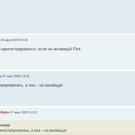
28 фев 2005 04:16
заригистрировался, если чё активируй Flint.
a
07 мар 2005 13:11
трировалась, а она – на качайцца!
.Rybin
07 мар 2005 13:21
сал(а):
егистрировалась, а она – на качайцца!