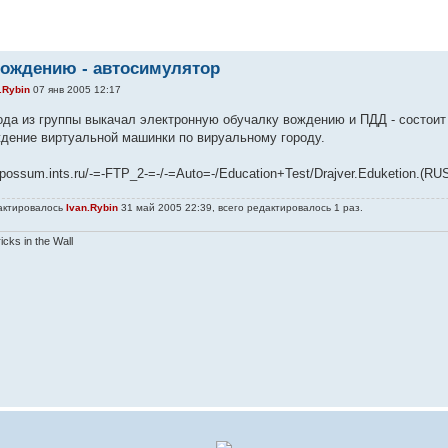
ождению - автосимулятор
.Rybin
07 янв 2005 12:17
да из группы выкачал электронную обучалку вождению и ПДД - состоит о
ождение виртуальной машинки по вируальному городу.
//possum.ints.ru/-=-FTP_2-=-/-=Auto=-/Education+Test/Drajver.Eduketion.(R
актировалось
Ivan.Rybin
31 май 2005 22:39, всего редактировалось 1 раз.
ricks in the Wall