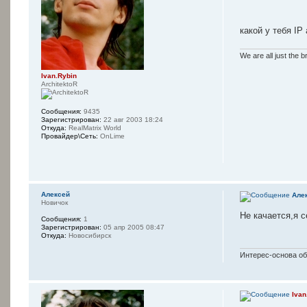
какой у тебя IP
We are all just the b
Ivan.Rybin
ArchitektoR
Сообщения:
9435
Зарегистрирован:
22 авг 2003 18:24
Откуда:
RealMatrix World
Провайдер\Сеть:
OnLime
Алексей
Але
Новичок
Не качается,я 
Сообщения:
1
Зарегистрирован:
05 апр 2005 08:47
Откуда:
Новосибирск
Интерес-основа о
Ivan