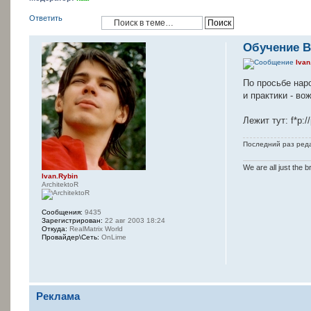
Ответить
Обучение В
Ivan
По просьбе наро
и практики - в
Лежит тут: f*p:
Последний раз ред
We are all just the b
Ivan.Rybin
ArchitektoR
Сообщения:
9435
Зарегистрирован:
22 авг 2003 18:24
Откуда:
RealMatrix World
Провайдер\Сеть:
OnLime
Реклама