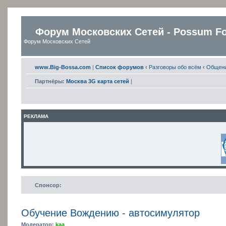
Форум Московских Сетей - Possum F
Форум Московских Сетей
www.Big-Bossa.com
|
Список форумов
‹
Разговоры обо всём
‹
Общен
Партнёры:
Москва 3G карта сетей
|
РЕКЛАМА
Спонсор:
Обучение Вождению - автосимулятор
Модератор:
kaa