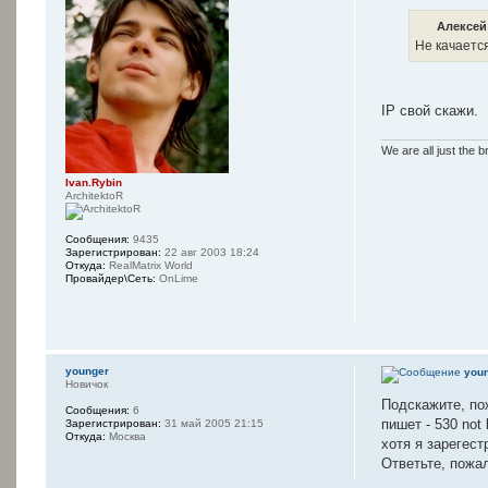
Алексей 
Не качается
IP свой скажи.
We are all just the b
Ivan.Rybin
ArchitektoR
Сообщения:
9435
Зарегистрирован:
22 авг 2003 18:24
Откуда:
RealMatrix World
Провайдер\Сеть:
OnLime
younger
you
Новичок
Подскажите, по
Сообщения:
6
пишет - 530 not 
Зарегистрирован:
31 май 2005 21:15
Откуда:
Москва
хотя я зарегест
Ответьте, пожа