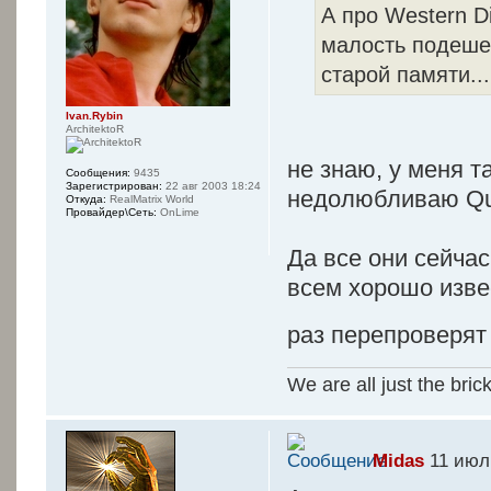
А про Western Di
малость подешев
старой памяти...
Ivan.Rybin
ArchitektoR
не знаю, у меня 
Сообщения:
9435
Зарегистрирован:
22 авг 2003 18:24
недолюбливаю Qua
Откуда:
RealMatrix World
Провайдер\Сеть:
OnLime
Да все они сейча
всем хорошо изве
раз перепроверя
We are all just the bric
Midas
11 июл 