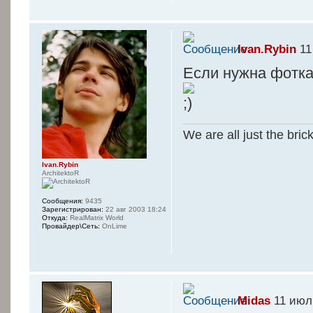
Ivan.Rybin
11
Если нужна фотка
We are all just the bric
Ivan.Rybin
ArchitektoR
Сообщения:
9435
Зарегистрирован:
22 авг 2003 18:24
Откуда:
RealMatrix World
Провайдер\Сеть:
OnLime
Midas
11 июл 