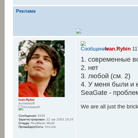
Реклама
Ivan.Rybin
11
1. современные в
2. нет
3. любой (см. 2)
4. У меня были и ес
SeaGate - проблем
Ivan.Rybin
ArchitektoR
We are all just the bric
Сообщения:
9435
Зарегистрирован:
22 авг 2003 18:24
Откуда:
RealMatrix World
Провайдер\Сеть:
OnLime