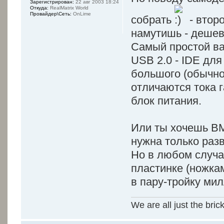
Зарегистрирован:
22 авг 2003 18:24
Откуда:
RealMatrix World
Провайдер\Сеть:
OnLime
собрать
- второ
намутишь - дешев
Самый простой вар
USB 2.0 - IDE для
большого (обычног
отличаются тока г
блок питания.
Или ты хочешь ВМ
нужна только раз
Но в любом случа
пластинке (ножка
в пару-тройку мил
We are all just the bric