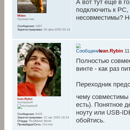
А вот тут еще в г
подключить к РС, 
несовместимы? Не
Midas
Пулеметчик
Сообщения:
1687
Зарегистрирован:
06 фев 2005 00:24
Ivan.Rybin
11
Полностью совмес
винте - как раз пи
Переходник предс
чему совместимы 
Ivan.Rybin
ArchitektoR
есть). Понятное д
ноуту или USB-ID
Сообщения:
9435
Зарегистрирован:
22 авг 2003 18:24
обойтись.
Откуда:
RealMatrix World
Провайдер\Сеть:
OnLime