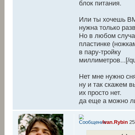
блок питания.
Или ты хочешь ВМ
нужна только раз
Но в любом случа
пластинке (ножка
в пару-тройку
миллиметров...[/q
Нет мне нужно сн
ну и так скажем в
их просто нет.
да еще а можно л
Ivan.Rybin
25