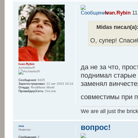
Ivan.Rybin
11
Midas писал(а)
О, супер! Спаси
Ivan.Rybin
да не за что, про
ArchitektoR
поднимал старые
Сообщения:
9435
заменял винчестер
Зарегистрирован:
22 авг 2003 18:24
Откуда:
RealMatrix World
Провайдер\Сеть:
OnLime
совместимы при п
We are all just the bric
вопрос!
osa
Новичок
Сообщения:
2