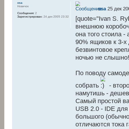
osa
Новичок
osa
25 дек 20
Сообщения:
2
Зарегистрирован:
24 дек 2005 23:32
[quote="Ivan S. R
внешнюю коробочку
она того стоила -
90% ящиков к 3-х
безвинтовое крепл
ночью не слышно
По поводу самоде
собрать
- второ
намутишь - дешев
Самый простой вар
USB 2.0 - IDE для
большого (обычног
отличаются тока г