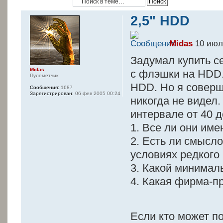
2,5" HDD
Midas
10 июл
Задумал купить с
Midas
с флэшки на HDD.
Пулеметчик
HDD. Но я соверш
Сообщения:
1687
Зарегистрирован:
06 фев 2005 00:24
никогда не видел.
интервале от 40 д
1. Все ли они им
2. Есть ли смысл
условиях редкого
3. Какой минимал
4. Какая фирма-п
Если кто может п