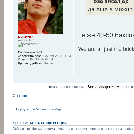
osa писал(а):
да еще а можно
те же 40-50 баксо
Ivan.Rybin
ArchitektoR
We are all just the bric
Сообщения:
9435
Зарегистрирован:
22 авг 2003 18:24
Откуда:
RealMatrix World
Провайдер\Сеть:
OnLime
Показать сообщения за:
Поле с
Ответить
Вернуться в Мобильный Мир
КТО СЕЙЧАС НА КОНФЕРЕНЦИИ
Сейчас этот форум просматривают: нет зарегистрированных пользователей и 