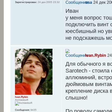
osa
24 дек 20
Зарегистрирован:
24 дек 2005 23:32
Иван
у меня вопрос тош
подключить винт с
юесбишный но увы
не подскажешь мо
Ivan.Rybin
24
Для обычного я в
Sarotech - стоила 
аллюминий, встрое
дюймовым винтам 
крепление диска в
слышно!
Ivan.Rybin
ArchitektoR
По поводу самоде
Сообщения:
9435