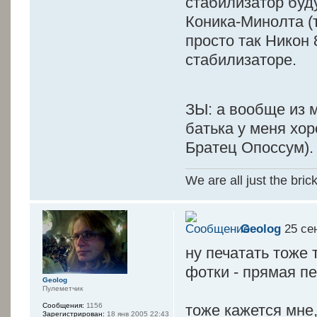
стабилизатор буд
Коника-Минолта (т
просто так Никон 
стабилизаторе.
ЗЫ: а вообще из 
батька у меня хор
Братец Опоссум).
We are all just the bric
Geolog
25 сен
ну печатать тоже
фотки - прямая пе
Geolog
Пулеметчик
Сообщения:
1156
тоже кажется мне,
Зарегистрирован:
18 янв 2005 22:43