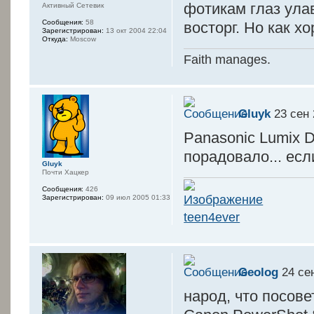
фотикам глаз ула
Активный Сетевик
Сообщения:
58
восторг. Но как х
Зарегистрирован:
13 окт 2004 22:04
Откуда:
Moscow
Faith manages.
Gluyk
23 сен 
Panasonic Lumix 
порадовало... есл
Gluyk
Почти Хацкер
Сообщения:
426
Зарегистрирован:
09 июл 2005 01:33
teen4ever
Geolog
24 сен
народ, что посов