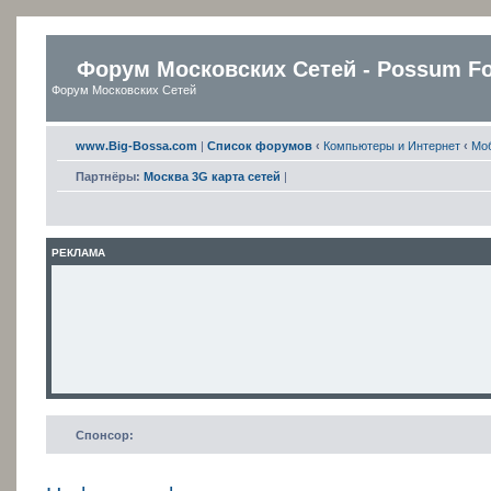
Форум Московских Сетей - Possum F
Форум Московских Сетей
www.Big-Bossa.com
|
Список форумов
‹
Компьютеры и Интернет
‹
Мо
Партнёры:
Москва 3G карта сетей
|
РЕКЛАМА
Спонсор: