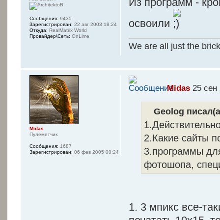
Из программ - кр
Сообщения:
9435
освоили
Зарегистрирован:
22 авг 2003 18:24
Откуда:
RealMatrix World
Провайдер\Сеть:
OnLime
We are all just the bric
Midas
25 сен 
Geolog писал(а
1.Действительно
Midas
Пулеметчик
2.Какие сайты п
Сообщения:
1687
3.программы дл
Зарегистрирован:
06 фев 2005 00:24
фотошопа, спец
1. 3 мпикс все-так