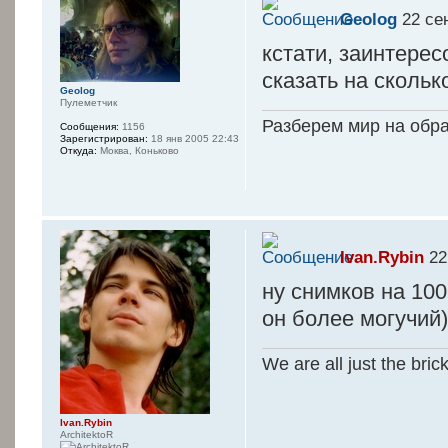
Geolog
22 сен
кстати, заинтерес
сказать на скольк
Geolog
Пулеметчик
Разберем мир на обр
Сообщения:
1156
Зарегистрирован:
18 янв 2005 22:43
Откуда:
Моква, Коньково
Ivan.Rybin
22
ну снимков на 10
он более могучий)
We are all just the bric
Ivan.Rybin
ArchitektoR