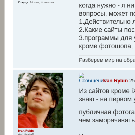
Откуда:
Моква, Коньково
когда нужно - я н
вопросы, может п
1.Действительно л
2.Какие сайты по
3.программы для 
кроме фотошопа, 
Разберем мир на обр
Ivan.Rybin
25
Из сайтов кроме i
знаю - на первом 
публичная фотог
чем заморачиватьс
Ivan.Rybin
ArchitektoR