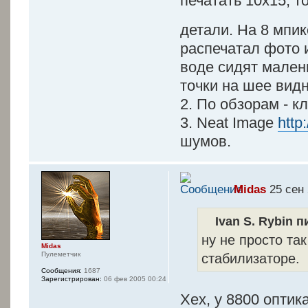
печатать 10х15, т
детали. На 8 мпи
распечатал фото 
воде сидят малень
точки на шее видн
2. По обзорам - к
3. Neat Image
http
шумов.
Midas
25 сен 
Ivan S. Rybin п
ну не просто та
Midas
Пулеметчик
стабилизаторе.
Сообщения:
1687
Зарегистрирован:
06 фев 2005 00:24
Хех, у 8800 оптик