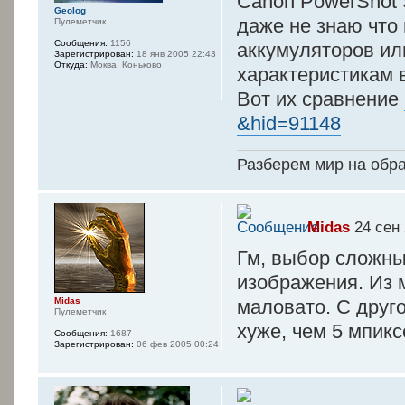
Canon PowerShot 
Geolog
даже не знаю что
Пулеметчик
Сообщения:
1156
аккумуляторов или
Зарегистрирован:
18 янв 2005 22:43
Откуда:
Моква, Коньково
характеристикам 
Вот их сравнение
&hid=91148
Разберем мир на обр
Midas
24 сен 
Гм, выбор сложны
изображения. Из м
маловато. С друго
Midas
Пулеметчик
хуже, чем 5 мпикс
Сообщения:
1687
Зарегистрирован:
06 фев 2005 00:24