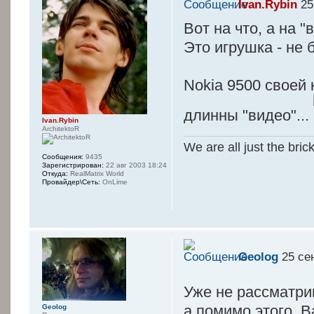
Ivan.Rybin
25
Вот на что, а на 
Это игрушка - не 
Nokia 9500 своей
длинны "видео"...
Ivan.Rybin
ArchitektoR
We are all just the bric
Сообщения:
9435
Зарегистрирован:
22 авг 2003 18:24
Откуда:
RealMatrix World
Провайдер\Сеть:
OnLime
Geolog
25 сен
Уже не рассматр
а помимо этого, 
Geolog