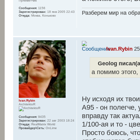
Пулеметчик
Сообщения:
1156
Разберем мир на обр
Зарегистрирован:
18 янв 2005 22:43
Откуда:
Моква, Коньково
Ivan.Rybin
25
Geolog писал(а
а помимо этого,
Ну исходя их тво
Ivan.Rybin
ArchitektoR
А95 - он полегче,
вправду так актуа
Сообщения:
9435
Зарегистрирован:
22 авг 2003 18:24
1/100-ая и то - ц
Откуда:
RealMatrix World
Провайдер\Сеть:
OnLime
Просто боюсь, чт