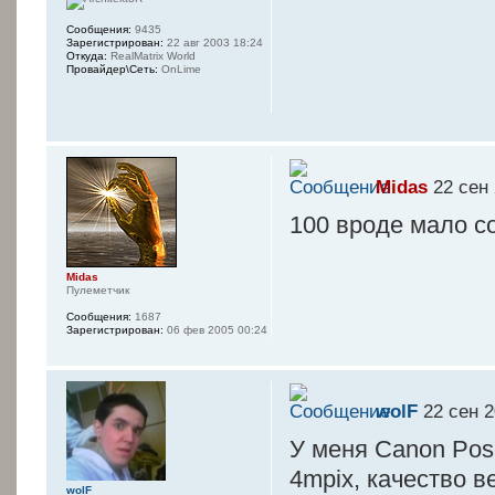
Сообщения:
9435
Зарегистрирован:
22 авг 2003 18:24
Откуда:
RealMatrix World
Провайдер\Сеть:
OnLime
Midas
22 сен 
100 вроде мало с
Midas
Пулеметчик
Сообщения:
1687
Зарегистрирован:
06 фев 2005 00:24
wolF
22 сен 2
У меня Canon Pos
4mpix, качество 
wolF