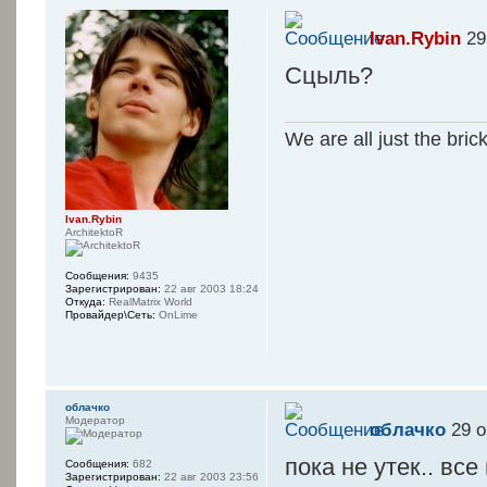
Ivan.Rybin
29
Сцыль?
We are all just the bric
Ivan.Rybin
ArchitektoR
Сообщения:
9435
Зарегистрирован:
22 авг 2003 18:24
Откуда:
RealMatrix World
Провайдер\Сеть:
OnLime
oблачко
Модератор
oблачко
29 о
пока не утек.. все
Сообщения:
682
Зарегистрирован:
22 авг 2003 23:56