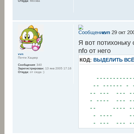
Откуда:
Москва
vvn
29 окт 20
Я вот потихоньку 
nfo от него
vvn
Почти Хацкер
КОД:
ВЫДЕЛИТЬ ВС
Сообщения:
340
Зарегистрирован:
13 янв 2005 17:16
Откуда:
от сюда :)
--------------
-- ------ - --
-- --- --- --
- ---- --- --
-- ---- --- -
- ---- --- -
- --- --- ---
- -------- ---