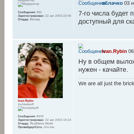
Модератор
oблачко
03 н
¦-¦ SUP
7-го числа будет
Сообщения:
682
Зарегистрирован:
22 авг 2003 23:56
¦-+-------------
доступный для ск
Откуда:
Москва
----------------
¦-¦ PA
¦-+-------------
Ivan.Rybin
06
----------------
Ну в общем вылож
¦-¦ REL
нужен - качайте.
¦-+-------------
We are all just the bric
----------------
¦-¦ PROTECT
Ivan.Rybin
¦-+-------------
ArchitektoR
----------------
¦-¦ RELE
Сообщения:
9435
Зарегистрирован:
22 авг 2003 18:24
Откуда:
RealMatrix World
Провайдер\Сеть:
OnLime
¦-+-------------