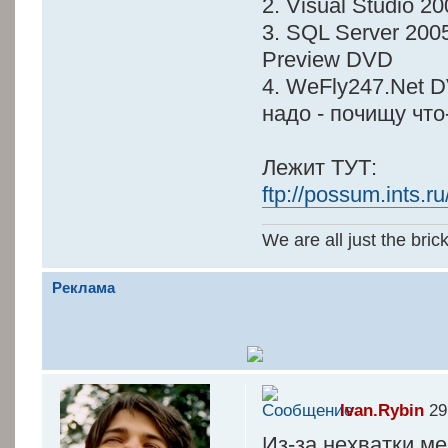
2. Visual Studio 2
3. SQL Server 200
Preview DVD
4. WeFly247.Net D
надо - почищу что
Лежит ТУТ:
ftp://possum.ints.r
We are all just the bric
Реклама
Ivan.Rybin
29
Из-за нехватки ме