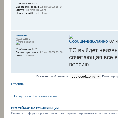
Сообщения:
9435
Зарегистрирован:
22 авг 2003 18:24
Откуда:
RealMatrix World
¦-+-------------
Провайдер\Сеть:
OnLime
----------------
¦-¦ PL
oблачко
¦-+-------------
Модератор
oблачко
07 н
----------------
ТС выйдет неизвы
Сообщения:
682
¦-¦ SO
Зарегистрирован:
22 авг 2003 23:56
сочетающая все в
Откуда:
Москва
версию
¦-+-------------
----------------
Показать сообщения за:
Поле сорти
¦-¦ LANGUA
¦-+-------------
Ответить
----------------
Вернуться в Программирование
¦-¦ URL : 
--+-------------
КТО СЕЙЧАС НА КОНФЕРЕНЦИИ
----------------
Сейчас этот форум просматривают: нет зарегистрированных пользователей и 
¦¦¦ п