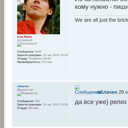
кому нужно - пиш
We are all just the bric
Ivan.Rybin
ArchitektoR
Сообщения:
9435
Зарегистрирован:
22 авг 2003 18:24
Откуда:
RealMatrix World
Провайдер\Сеть:
OnLime
oблачко
Модератор
oблачко
29 о
да все уже) рели
Сообщения:
682
Зарегистрирован:
22 авг 2003 23:56
Откуда:
Москва