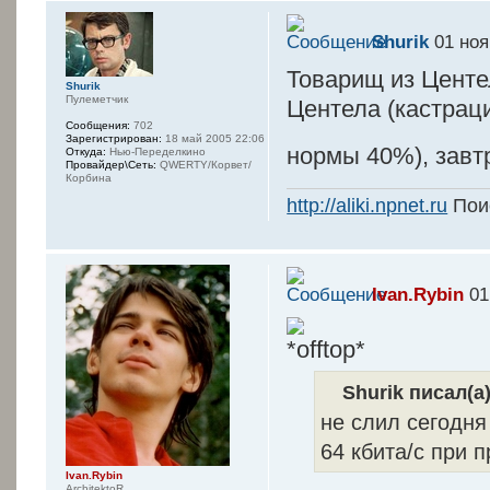
-- - - 
---- --- -
Shurik
01 ноя
----- - -----
Товарищ из Центе
Shurik
- --- ------
Пулеметчик
Центела (кастрац
----- ------
Сообщения:
702
Зарегистрирован:
18 май 2005 22:06
---¦ -----------
нормы 40%), завт
Откуда:
Нью-Переделкино
Провайдер\Сеть:
QWERTY/Корвет/
----- -----
Корбина
-¦--¦¦----- --
http://aliki.npnet.ru
Поис
----- -----
-¦--¦¦--¦- ¦-
----- -------
Ivan.Rybin
01
-¦--¦¦--¦- --
----- - -----
-¦--¦¦--¦- ---
Shurik писал(а)
---------- --
не слил сегодня
----¦¦--¦- ¦--
64 кбита/с при
-------------
----¦¦--¦- ---
Ivan.Rybin
ArchitektoR