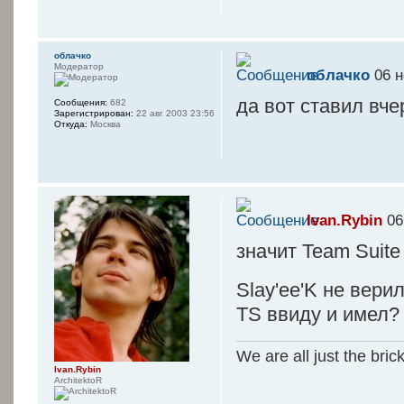
----------------
¦-¦ ZiP
oблачко
Модератор
oблачко
06 н
¦-+-------------
да вот ставил вче
Сообщения:
682
----------------
Зарегистрирован:
22 авг 2003 23:56
Откуда:
Москва
¦-¦ 
¦-+-------------
----------------
¦-¦ 
Ivan.Rybin
06
значит Team Suite
--+-------------
Slay'ee'K не вер
----------------
¦¦¦ п 
ТS ввиду и имел?
¦¦
We are all just the bric
L-T-------------
Ivan.Rybin
----------------
ArchitektoR
¦-¦ CO