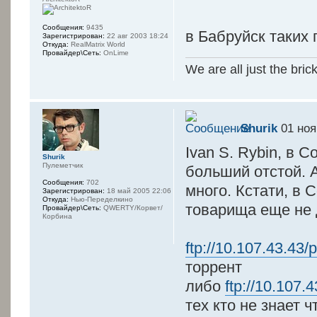
------ -----
-¦--¦¦--¦- --
Сообщения:
9435
в Бабруйск таких
Зарегистрирован:
22 авг 2003 18:24
---- ------
Откуда:
RealMatrix World
Провайдер\Сеть:
OnLime
-¦--¦¦----------
We are all just the bric
- ----------- 
--- ------ ---
- -- -
Shurik
01 ноя
--- --- --- -
Ivan S. Rybin, в 
- - -
Shurik
Пулеметчик
--- --- --- -
больший отстой. 
Сообщения:
702
- - -
много. Кстати, в С
Зарегистрирован:
18 май 2005 22:06
Откуда:
Нью-Переделкино
--- --- ---- 
товарища еще не 
Провайдер\Сеть:
QWERTY/Корвет/
Корбина
- - --
--- --- --- -
ftp://10.107.43.43/p
- - --
торрент
--- --- --- -
либо
ftp://10.107
- ----
тех кто не знает ч
------------ -