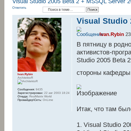
Visual Studio 2005 Beta 2 + MSSQL Server 
Ответить
Visual Studio
Ivan.Rybin
23
В пятницу в родно
активистов-програ
Studio 2005 Beta 
стороны кафедры,
Ivan.Rybin
ArchitektoR
Сообщения:
9435
Зарегистрирован:
22 авг 2003 18:24
Откуда:
RealMatrix World
Провайдер\Сеть:
OnLime
Итак, что там был
1. Visual Studio 2