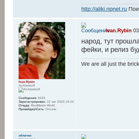
------
http://aliki.npnet.ru
Поис
---------------
Ivan.Rybin
03
----------------
народ, тут прошл
----------------
фейки, и релиз бу
¦¦¦ п R
¦¦
We are all just the bric
L-T-------------
----------------
¦-¦ SOFTWARE N
Ivan.Rybin
ArchitektoR
Edition DVD
¦-+-------------
Сообщения:
9435
Зарегистрирован:
22 авг 2003 18:24
----------------
Откуда:
RealMatrix World
Провайдер\Сеть:
OnLime
¦-¦ CR
¦-+-------------
----------------
oблачко