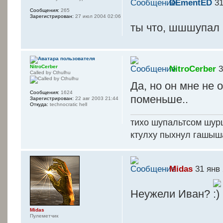
DEmentED
31
Сообщения:
265
Зарегистрирован:
27 июл 2004 02:06
ты что, шшшупа
NitroCerber
NitroCerber
3
Called by Cthulhu
Да, но он мне не
Сообщения:
1624
поменьше..
Зарегистрирован:
22 авг 2003 21:44
Откуда:
technocratic hell
тихо шупальтсом шур
ктулху пыхнул гашыш
Midas
31 янв 
Неужели Иван?
Midas
Пулеметчик