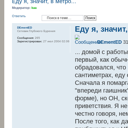
Еду я, значит, в метро...
Модератор:
kaa
Ответить
Еду я, значит,
DEmentED
Сетевик Глубокого Бурения
Сообщения:
265
DEmentED
31
Зарегистрирован:
27 июл 2004 02:06
... домой с работ
первый, как обыч
обрадовался, что 
сантиметрах, еду
Сначала я помарг
"впереди гаишник
форме), но ОН, с
приветствия. Я не
честно говоря, не
После того, как 