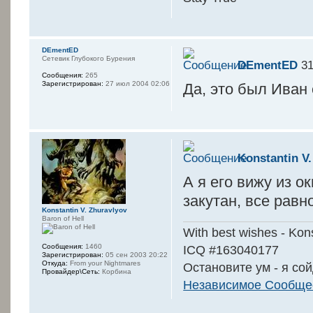
DEmentED
Сетевик Глубокого Бурения
DEmentED
31
Сообщения:
265
Зарегистрирован:
27 июл 2004 02:06
Да, это был Иван 
Konstantin V
А я его вижу из о
закутан, все равно
Konstantin V. Zhuravlyov
Baron of Hell
With best wishes - Kon
Сообщения:
1460
ICQ #163040177
Зарегистрирован:
05 сен 2003 20:22
Откуда:
From your Nightmares
Остановите ум - я сой
Провайдер\Сеть:
Корбина
Независимое Сообщес