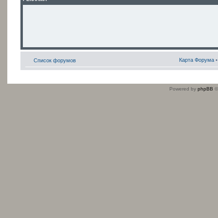
Карта Форума
Список форумов
Powered by
phpBB
©