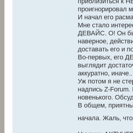
приблизиться к Н
проигнорировал м
И начал его расма
Мне стало интерес
ДЕВАЙС. О! Он бы
наверное, действи
доставать его и п
Во-первых, его Д
выглядит достато
аккуратно, иначе..
Уж потом я не сте
надпись Z-Forum.
новенького. Обсу
В общем, приятный
начала. Жаль, чт