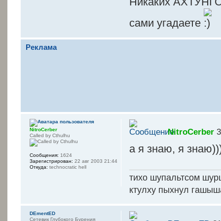
Никаких АХТУНГОВ
сами угадаете
Реклама
NitroCerber
NitroCerber
3
Called by Cthulhu
а я знаю, я знаю))
Сообщения:
1624
Зарегистрирован:
22 авг 2003 21:44
Откуда:
technocratic hell
тихо шупальтсом шур
ктулху пыхнул гашыш
DEmentED
Сетевик Глубокого Бурения