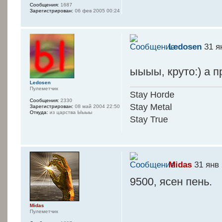
Сообщения:
1687
Зарегистрирован:
06 фев 2005 00:24
Ledosen
31 я
ыыыы, круто:) а 
Ledosen
Пулеметчик
Stay Horde
Сообщения:
2330
Stay Metal
Зарегистрирован:
08 май 2004 22:50
Откуда:
из царства Ыыыы
Stay True
Midas
31 янв 
9500, ясен пень.
Midas
Пулеметчик