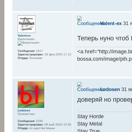
Valent-ex
31 я
Valent-ex
Теперь нуно чтоб
Blademaster
<a href="http://image.
Сообщения:
1617
Зарегистрирован:
28 фев 2005 17:12
bossa.com/image/pih.
Откуда:
Коньково
Ledosen
31 я
доверяй но прове
Ledosen
Пулеметчик
Stay Horde
Сообщения:
2330
Stay Metal
Зарегистрирован:
08 май 2004 22:50
Откуда:
из царства Ыыыы
Stay True