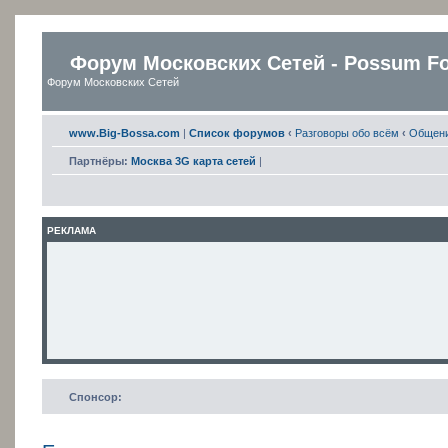
Форум Московских Сетей - Possum F
Форум Московских Сетей
www.Big-Bossa.com
|
Список форумов
‹
Разговоры обо всём
‹
Общен
Партнёры:
Москва 3G карта сетей
|
РЕКЛАМА
Спонсор: