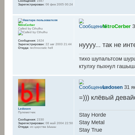
Сообщения:
1687
Зарегистрирован:
06 фев 2005 00:24
NitroCerber
NitroCerber
3
Called by Cthulhu
Сообщения:
1624
нуууу... так не ин
Зарегистрирован:
22 авг 2003 21:44
Откуда:
technocratic hell
тихо шупальтсом шур
ктулху пыхнул гашыш
Ledosen
31 я
=))) клёвый девайс,
Ledosen
Пулеметчик
Stay Horde
Сообщения:
2330
Stay Metal
Зарегистрирован:
08 май 2004 22:50
Откуда:
из царства Ыыыы
Stay True