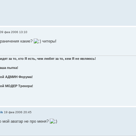
09 фев 2006 13:10
ограничения какие?
читеры!
дят за то, кто Я есть, чем любят за то, кем Я не являюсь!
ваша пытка!
лой АДМИН Форума!
ой МОДЕР Трекера!
ik
19 фев 2006 20:45
о мой аватар не про меня?