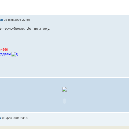
yp
08 фев 2006 22:55
ё чёрно-белая. Вот по этому.
> 666
лудером
а
08 фев 2006 23:00