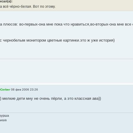
исал(а):
а всё чёрно-белая. Вот по этому.
а плюсов: во-первых-она мне пока что нравиться,во-вторых-она мне все
 с чернобелым монитором цветные картинки.это ж уже история)
oCerber
08 фев 2006 23:26
) мелкие дети мну не очень пёрли, а это классная ава))
шурша
шыша