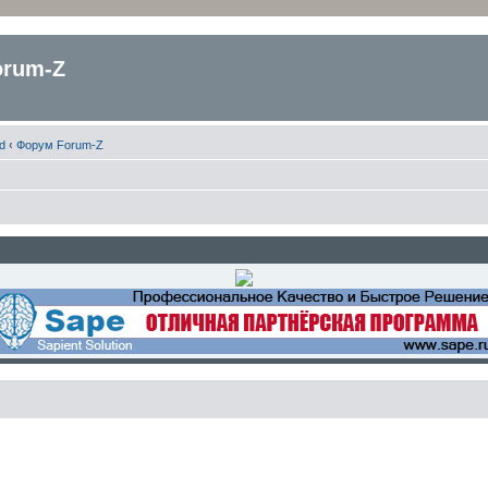
orum-Z
d
‹
Форум Forum-Z