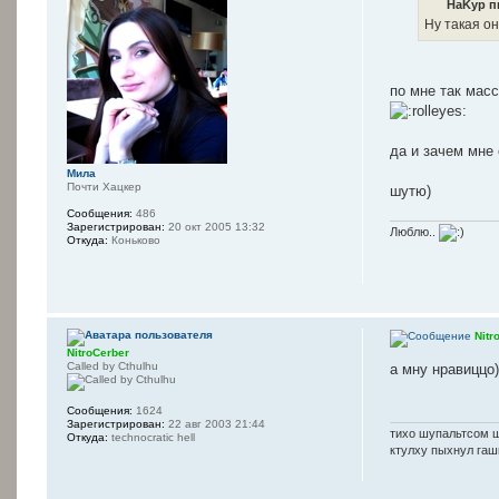
HaKyp п
Ну такая он
по мне так масс
да и зачем мне
Мила
Почти Хацкер
шутю)
Сообщения:
486
Зарегистрирован:
20 окт 2005 13:32
Люблю..
Откуда:
Коньково
Nitr
NitroCerber
Called by Cthulhu
а мну нравиццо)
Сообщения:
1624
Зарегистрирован:
22 авг 2003 21:44
тихо шупальтсом 
Откуда:
technocratic hell
ктулху пыхнул га