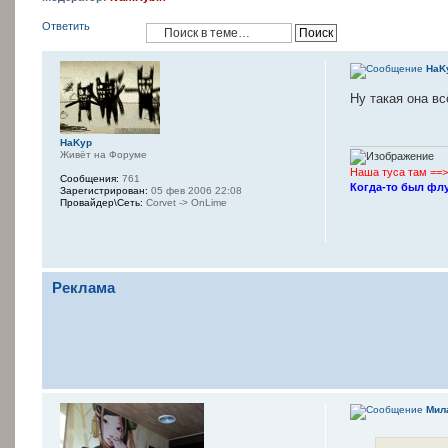
Ответить
HaK
Ну такая она вс
HaKyp
Живёт на Форуме
Наша туса там ==>
Сообщения:
761
Когда-то был ф
Зарегистрирован:
05 фев 2006 22:08
Провайдер\Сеть:
Corvet -> OnLime
Реклама
Мил