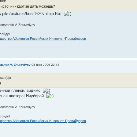
а источник картин дать можешь?
ts.pike/pictures/boris%20vallejo Вот.
Konstantin V. Zhuravlyov
сойду!
щество Абонентов Российских Интернет-Провайдеров
tantin V. Zhuravlyov
08 фев 2006 23:48
сал(а):
)
нной пленки, видимо.
сная аватара! Ниубирай.
Konstantin V. Zhuravlyov
сойду!
щество Абонентов Российских Интернет-Провайдеров