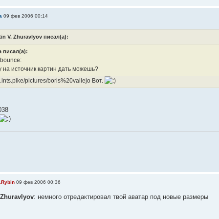
а
09 фев 2006 00:14
in V. Zhuravlyov писал(а):
 писал(а):
у на источник картин дать можешь?
ik.ints.pike/pictures/boris%20vallejo Вот.
038
.Rybin
09 фев 2006 00:36
 Zhuravlyov
: немного отредактировал твой аватар под новые размеры