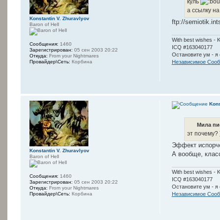
куль
а ссылку н
Konstantin V. Zhuravlyov
ftp://semiotik.in
Baron of Hell
With best wishes - 
Сообщения:
1460
ICQ #163040177
Зарегистрирован:
05 сен 2003 20:22
Остановите ум - я 
Откуда:
From your Nightmares
Провайдер\Сеть:
Корбина
Независимое Сооб
Kons
Мила пи
эт почему? 
Эффект испорче
Konstantin V. Zhuravlyov
А вообще, клас
Baron of Hell
With best wishes - 
Сообщения:
1460
ICQ #163040177
Зарегистрирован:
05 сен 2003 20:22
Остановите ум - я 
Откуда:
From your Nightmares
Провайдер\Сеть:
Корбина
Независимое Сооб