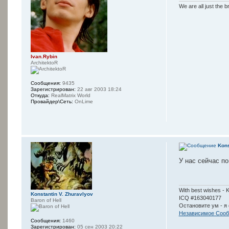
We are all just the b
Ivan.Rybin
ArchitektoR
Сообщения:
9435
Зарегистрирован:
22 авг 2003 18:24
Откуда:
RealMatrix World
Провайдер\Сеть:
OnLime
Kons
У нас сейчас по
With best wishes - 
Konstantin V. Zhuravlyov
ICQ #163040177
Baron of Hell
Остановите ум - я 
Независимое Сооб
Сообщения:
1460
Зарегистрирован:
05 сен 2003 20:22