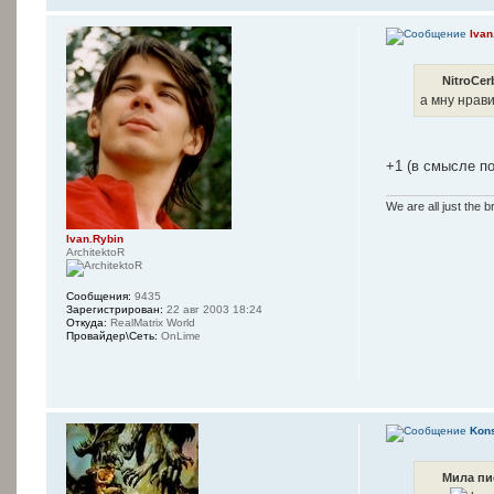
Ivan
NitroCer
а мну нрави
+1 (в смысле п
We are all just the b
Ivan.Rybin
ArchitektoR
Сообщения:
9435
Зарегистрирован:
22 авг 2003 18:24
Откуда:
RealMatrix World
Провайдер\Сеть:
OnLime
Kons
Мила пи