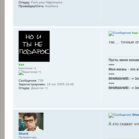
Откуда:
From your Nightmares
Провайдер\Сеть:
Корбина
kaa
так.... точные 
Пусть меня ненави
kaa
===
kaaтенок =)
Моя жизнь - это 
===
ВНИМАНИЕ: -> З
Сообщения:
738
===
Зарегистрирован:
16 окт 2005 18:48
ВНИМАНИЕ: -> Зл
Откуда:
Джунгли =)
Shur
А кто скажет чт
Shurik
Пулеметчик