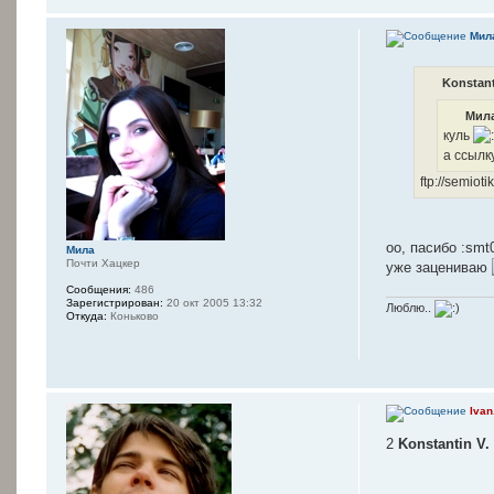
Мил
Konstant
Мила
куль
а ссылк
ftp://semiot
оо, пасибо :smt
Мила
Почти Хацкер
уже зацениваю
Сообщения:
486
Зарегистрирован:
20 окт 2005 13:32
Люблю..
Откуда:
Коньково
Ivan
2
Konstantin V.