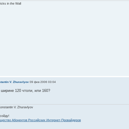
ricks in the Wall
tantin V. Zhuravlyov
09 фев 2006 03:04
 ширине 120 чтоли, или 160?
Konstantin V. Zhuravlyov
сойду!
щество Абонентов Российских Интернет-Провайдеров