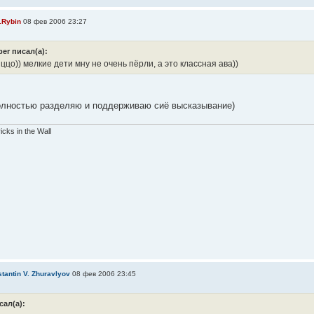
.Rybin
08 фев 2006 23:27
ber писал(а):
ццо)) мелкие дети мну не очень пёрли, а это классная ава))
олностью разделяю и поддерживаю сиё высказывание)
ricks in the Wall
tantin V. Zhuravlyov
08 фев 2006 23:45
сал(а):