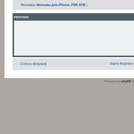
Реклама:
Фильмы для iPhone, PSP, КПК
|
РЕКЛАМА
Карта Форума
Список форумов
Powered by
phpBB
©