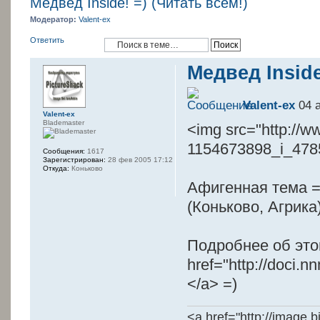
Медвед Inside! =) (Читать всем!)
Модератор:
Valent-ex
Ответить
Медвед Inside
Valent-ex
04 а
Valent-ex
Blademaster
<img src="http://w
1154673898_i_4785
Сообщения:
1617
Зарегистрирован:
28 фев 2005 17:12
Откуда:
Коньково
Афигенная тема =
(Коньково, Агрика
Подробнее об это
href="http://doci
</a> =)
<a href="http://image.