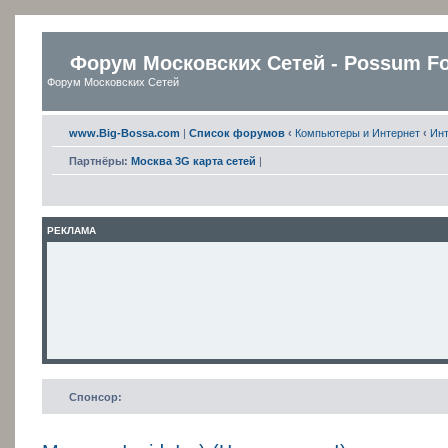
Форум Московских Сетей - Possum F
Форум Московских Сетей
www.Big-Bossa.com
|
Список форумов
‹
Компьютеры и Интернет
‹
Ин
Партнёры:
Москва 3G карта сетей
|
РЕКЛАМА
Спонсор: