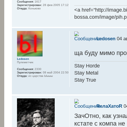
Сообщения:
1617
Зарегистрирован:
28 фев 2005 17:12
Откуда:
Коньково
<a href="http://image.
bossa.com/image/pih.
Ledosen
04 а
ща буду мимо пр
Ledosen
Пулеметчик
Stay Horde
Сообщения:
2330
Stay Metal
Зарегистрирован:
08 май 2004 22:50
Откуда:
из царства Ыыыы
Stay True
RелаXатоR
04
ЗачОтно, как узна
кстате с компа не