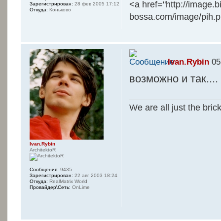
<a href="http://image.
Зарегистрирован:
28 фев 2005 17:12
Откуда:
Коньково
bossa.com/image/pih.
Ivan.Rybin
05
возможно и так....
We are all just the bric
Ivan.Rybin
ArchitektoR
Сообщения:
9435
Зарегистрирован:
22 авг 2003 18:24
Откуда:
RealMatrix World
Провайдер\Сеть:
OnLime