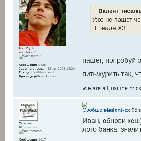
Валент писал(а
Уже не пашет че
В реале ХЗ...
Ivan.Rybin
ArchitektoR
пашет, попробуй
Сообщения:
9435
Зарегистрирован:
22 авг 2003 18:24
пить\курить так,
Откуда:
RealMatrix World
Провайдер\Сеть:
OnLime
We are all just the bric
Valent-ex
05 а
Иван, обнови кеш)
Valent-ex
Blademaster
лого банка, значи
Сообщения:
1617