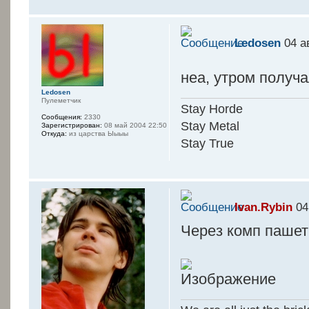
Ledosen
04 а
неа, утром получа
Ledosen
Пулеметчик
Stay Horde
Сообщения:
2330
Stay Metal
Зарегистрирован:
08 май 2004 22:50
Откуда:
из царства Ыыыы
Stay True
Ivan.Rybin
04
Через комп пашет