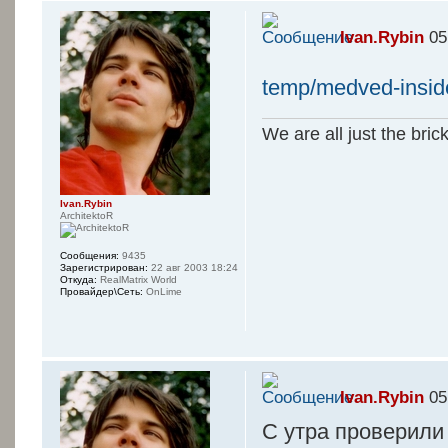
Ivan.Rybin
05
temp/medved-insid
We are all just the bric
Ivan.Rybin
ArchitektoR
Сообщения:
9435
Зарегистрирован:
22 авг 2003 18:24
Откуда:
RealMatrix World
Провайдер\Сеть:
OnLime
Ivan.Rybin
05
С утра проверили 