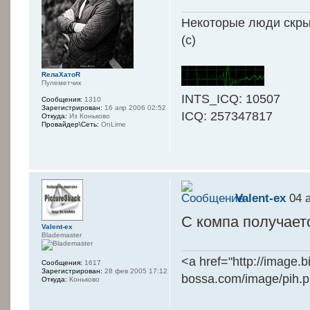
Некоторые люди скрыв
(с)
RелаXатоR
Пулеметчик
INTS_ICQ: 10507
Сообщения:
1310
Зарегистрирован:
16 апр 2006 02:52
ICQ: 257347817
Откуда:
Из Коньково
Провайдер\Сеть:
OnLime
Valent-ex
04 а
С компа получаетс
Valent-ex
Blademaster
<a href="http://image.
Сообщения:
1617
Зарегистрирован:
28 фев 2005 17:12
bossa.com/image/pih.
Откуда:
Коньково