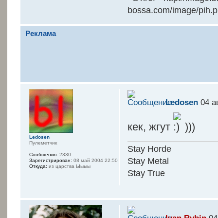
bossa.com/image/pih.
Реклама
Ledosen
04 ав
кек, жгут
)))
Ledosen
Пулеметчик
Stay Horde
Сообщения:
2330
Stay Metal
Зарегистрирован:
08 май 2004 22:50
Откуда:
из царства Ыыыы
Stay True