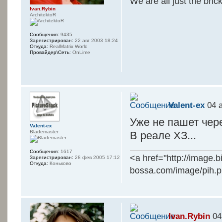
We are all just the bric
Ivan.Rybin
ArchitektoR
Сообщения:
9435
Зарегистрирован:
22 авг 2003 18:24
Откуда:
RealMatrix World
Провайдер\Сеть:
OnLime
Valent-ex
04 а
Уже не пашет чере
Valent-ex
Blademaster
В реале ХЗ...
Сообщения:
1617
<a href="http://image.
Зарегистрирован:
28 фев 2005 17:12
Откуда:
Коньково
bossa.com/image/pih.
Ivan.Rybin
04