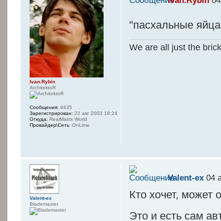
Ivan.Rybin
04
"пасхальные яйца
We are all just the bric
Ivan.Rybin
ArchitektoR
Сообщения:
9435
Зарегистрирован:
22 авг 2003 18:24
Откуда:
RealMatrix World
Провайдер\Сеть:
OnLime
Valent-ex
04 а
Кто хочет, может 
Valent-ex
Blademaster
Это и есть сам а