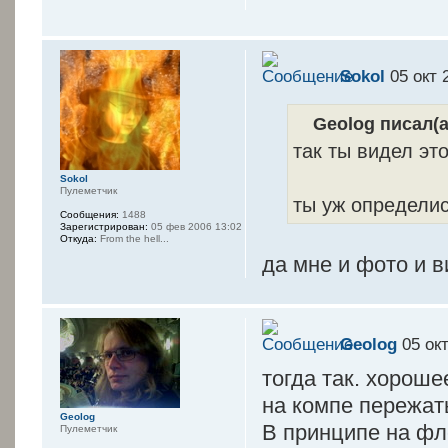
Sokol
05 окт 
Geolog писал(а
так ты видел эт
Sokol
Пулеметчик
ты уж определис
Сообщения:
1488
Зарегистрирован:
05 фев 2006 13:02
Откуда:
From the hell...
да мне и фото и 
Geolog
05 окт
тогда так. хороше
на компе пережат
Geolog
В принципе на фле
Пулеметчик