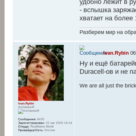
удобно лежит в ру
- вспышка заряжае
хватает на более 
Разберем мир на обр
Ivan.Rybin
06
Ну и ещё батарейк
Duracell-ов и не 
We are all just the bric
Ivan.Rybin
ArchitektoR
Сообщения:
9435
Зарегистрирован:
22 авг 2003 18:24
Откуда:
RealMatrix World
Провайдер\Сеть:
OnLime