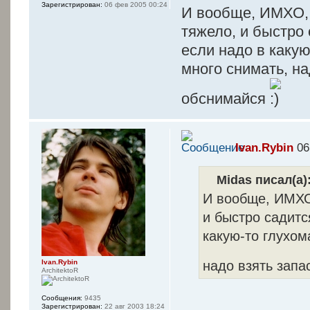
Зарегистрирован:
06 фев 2005 00:24
И вообще, ИМХО, 
тяжело, и быстро 
если надо в какую
много снимать, на
обснимайся
Ivan.Rybin
06
Midas писал(а)
И вообще, ИМХО,
и быстро садитс
какую-то глухом
надо взять запа
Ivan.Rybin
ArchitektoR
Сообщения:
9435
Зарегистрирован:
22 авг 2003 18:24