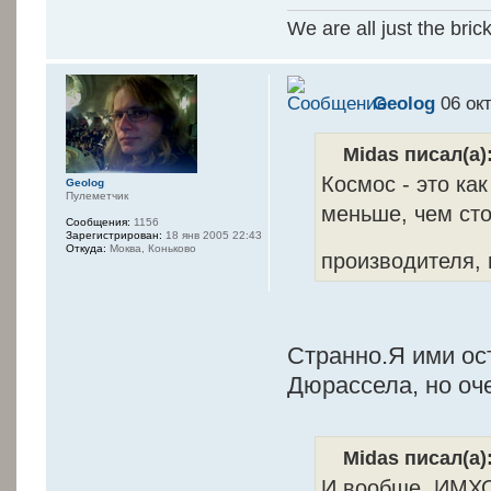
We are all just the bric
Geolog
06 окт
Midas писал(а)
Космос - это ка
Geolog
Пулеметчик
меньше, чем сто
Сообщения:
1156
Зарегистрирован:
18 янв 2005 22:43
Откуда:
Моква, Коньково
производителя, 
Странно.Я ими ост
Дюрассела, но оч
Midas писал(а)
И вообще, ИМХО,