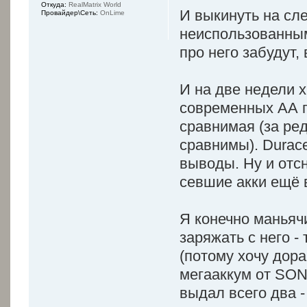
Откуда:
RealMatrix World
И выкинуть на сле
Провайдер\Сеть:
OnLime
неиспользованным
про него забудут,
И на две недели х
современных АА па
сравнимая (за ре
сравнимы). Durac
выводы. Ну и отсн
севшие акки ещё 
Я конечно маньячи
заряжать с него -
(потому хочу дора
мегааккум от SON
выдал всего два - 