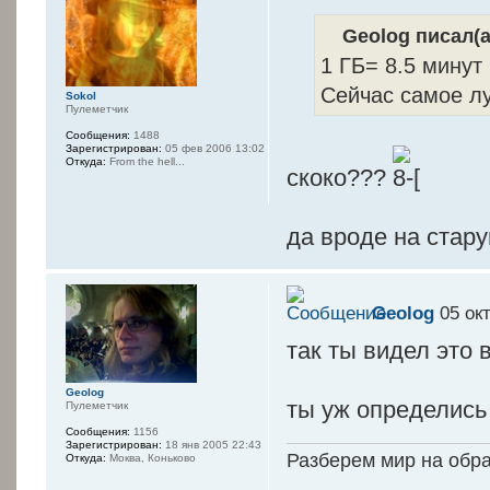
Geolog писал(а
1 ГБ= 8.5 минут
Сейчас самое лу
Sokol
Пулеметчик
Сообщения:
1488
Зарегистрирован:
05 фев 2006 13:02
Откуда:
From the hell...
скоко???
да вроде на стару
Geolog
05 окт
так ты видел это 
Geolog
ты уж определись 
Пулеметчик
Сообщения:
1156
Зарегистрирован:
18 янв 2005 22:43
Разберем мир на обр
Откуда:
Моква, Коньково