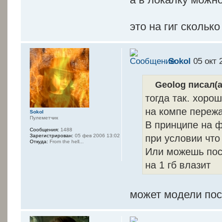
это на гиг скольк
Sokol
05 окт 
Geolog писал(а
тогда так. хоро
на компе переж
Sokol
Пулеметчик
В принципе на ф
Сообщения:
1488
при условии что
Зарегистрирован:
05 фев 2006 13:02
Откуда:
From the hell...
Или можешь пос
на 1 гб влазит
может модели по