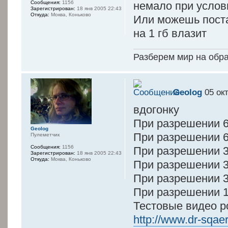
Сообщения:
1156
немало при услов
Зарегистрирован:
18 янв 2005 22:43
Откуда:
Моква, Коньково
Или можешь поста
на 1 гб влазит
Разберем мир на обр
Geolog
05 окт
вдогонку
При разрешении 64
Geolog
При разрешении 64
Пулеметчик
Сообщения:
1156
При разрешении 32
Зарегистрирован:
18 янв 2005 22:43
Откуда:
Моква, Коньково
При разрешении 32
При разрешении 32
При разрешении 16
Тестовые видео р
http://www.dr-sqaer.