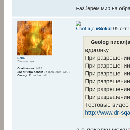
Разберем мир на обр
Sokol
05 окт 
Geolog писал(а
вдогонку
При разрешении 
Sokol
Пулеметчик
При разрешении 
Сообщения:
1488
При разрешении 
Зарегистрирован:
05 фев 2006 13:02
Откуда:
From the hell...
При разрешении 
При разрешении 
При разрешении 
Тестовые видео
http://www.dr-sqa
а в локалку можн