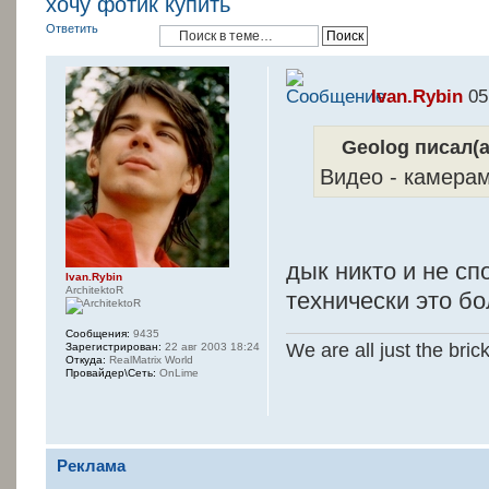
хочу фотик купить
Ответить
Ivan.Rybin
05
Geolog писал(а
Видео - камерам
дык никто и не сп
Ivan.Rybin
ArchitektoR
технически это б
Сообщения:
9435
We are all just the bric
Зарегистрирован:
22 авг 2003 18:24
Откуда:
RealMatrix World
Провайдер\Сеть:
OnLime
Реклама