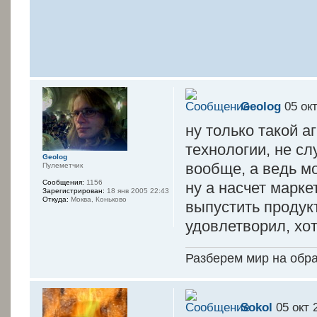
Geolog
05 окт
ну только такой аг
технологии, не сл
Geolog
вообще, а ведь мо
Пулеметчик
Сообщения:
1156
ну а насчет марке
Зарегистрирован:
18 янв 2005 22:43
Откуда:
Моква, Коньково
выпустить продук
удовлетворил, хот
Разберем мир на обр
Sokol
05 окт 