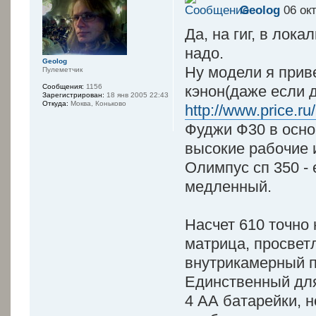
Geolog
06 окт
Да, на гиг, в лок
надо.
Geolog
Ну модели я прив
Пулеметчик
Сообщения:
1156
кэнон(даже если д
Зарегистрирован:
18 янв 2005 22:43
Откуда:
Моква, Коньково
http://www.price.ru/
Фуджи Ф30 в осно
высокие рабочие 
Олимпус сп 350 -
медленный.
Насчет 610 точно
матрица, просвет
внутрикамерный п
Единственный для
4 АА батарейки, н