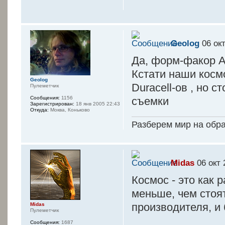
Geolog
06 окт
Да, форм-факор А
Кстати наши косм
Geolog
Duracell-ов , но с
Пулеметчик
Сообщения:
1156
съемки
Зарегистрирован:
18 янв 2005 22:43
Откуда:
Моква, Коньково
Разберем мир на обр
Midas
06 окт 
Космос - это как 
меньше, чем стоя
производителя, и 
Midas
Пулеметчик
Сообщения:
1687