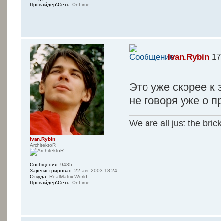
Провайдер\Сеть:
OnLime
Ivan.Rybin
17
Это уже скорее к
не говоря уже о п
We are all just the bric
Ivan.Rybin
ArchitektoR
Сообщения:
9435
Зарегистрирован:
22 авг 2003 18:24
Откуда:
RealMatrix World
Провайдер\Сеть:
OnLime