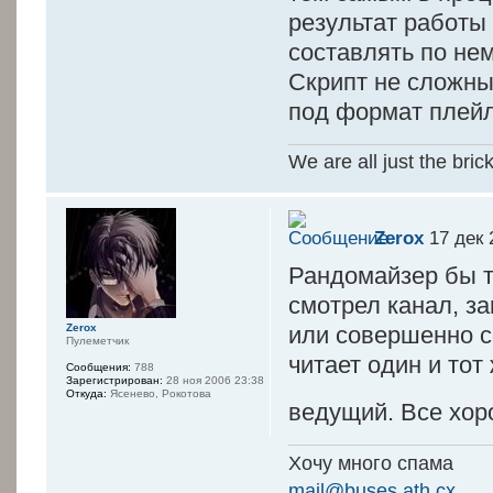
результат работы
составлять по нем
Скрипт не сложны
под формат плейл
We are all just the bric
Zerox
17 дек 
Рандомайзер бы т
смотрел канал, за
или совершенно с
Zerox
Пулеметчик
читает один и тот
Сообщения:
788
Зарегистрирован:
28 ноя 2006 23:38
Откуда:
Ясенево, Рокотова
ведущий. Все хо
Хочу много спама
mail@buses.ath.cx