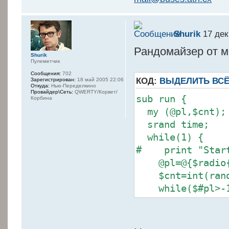
Shurik
17 дек
Рандомайзер от м
Shurik
Пулеметчик
Сообщения:
702
КОД:
ВЫДЕЛИТЬ ВС
Зарегистрирован:
18 май 2005 22:06
Откуда:
Нью-Переделкино
Провайдер\Сеть:
QWERTY/Корвет/
sub run {
Корбина
my (@pl,$cnt);
srand time;
while(1) {
# print "Start 
@pl=@{$radio{'
$cnt=int(rand(
while($#pl>-1
print "Start p
my $file=$pl
@pl=(@pl[0 .. 