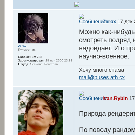
Zerox
17 дек 
Можно как-нибудь
смотреть подряд 
надоедает. И о пр
Zerox
Пулеметчик
научно-военное.
Сообщения:
788
Зарегистрирован:
28 ноя 2006 23:38
Откуда:
Ясенево, Рокотова
Хочу много спама
mail@buses.ath.cx
Ivan.Rybin
17
Природа рендерит
По поводу рандома