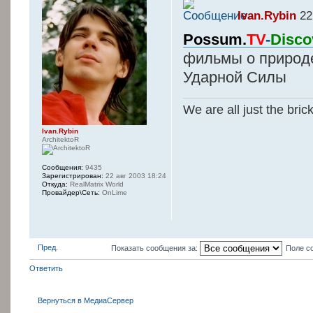
Ivan.Rybin
22
Possum.
TV
-
Disco
фильмы о природе
Ударной Силы
We are all just the bric
Ivan.Rybin
ArchitektoR
Сообщения:
9435
Зарегистрирован:
22 авг 2003 18:24
Откуда:
RealMatrix World
Провайдер\Сеть:
OnLime
Пред.
Показать сообщения за:
Поле с
Ответить
Вернуться в МедиаСервер