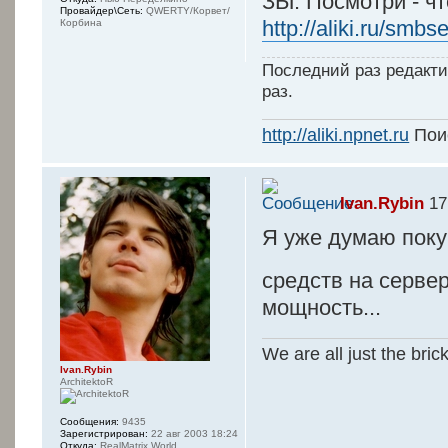
ЗЫ: Посмотри - чт
Провайдер\Сеть:
QWERTY/Корвет/
http://aliki.ru/sm
Корбина
Последний раз редакт
раз.
http://aliki.npnet.ru
Поис
Ivan.Rybin
17
Я уже думаю поку
средств на серве
мощность...
We are all just the bric
Ivan.Rybin
ArchitektoR
Сообщения:
9435
Зарегистрирован:
22 авг 2003 18:24
Откуда:
RealMatrix World