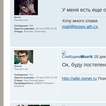
У меня есть еще 
Zerox
Хочу много спама
Пулеметчик
mail@buses.ath.cx
Сообщения:
788
Зарегистрирован:
28 ноя 2006 23:38
Откуда:
Ясенево, Рокотова
Shurik
18 дек
Ок, буду постепен
Shurik
Пулеметчик
Сообщения:
702
http://aliki.npnet.ru
Поис
Зарегистрирован:
18 май 2005 22:06
Откуда:
Нью-Переделкино
Провайдер\Сеть:
QWERTY/Корвет/
Корбина