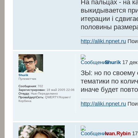
На пальцах - на к
if($#pl) {
выкидывается при
$cnt+=$#pl/2+
итерации i сдвига
$cnt%=$#p
половины размера
}
print "Select
http://aliki.npnet.ru
Поис
send_song $f
}
}
Shurik
17 дек
}
ЗЫ: но по своему
Shurik
Пулеметчик
тематики по коли
Сообщения:
702
иначе будет повт
Зарегистрирован:
18 май 2005 22:06
Откуда:
Нью-Переделкино
Провайдер\Сеть:
QWERTY/Корвет/
Корбина
http://aliki.npnet.ru
Поис
Ivan.Rybin
17