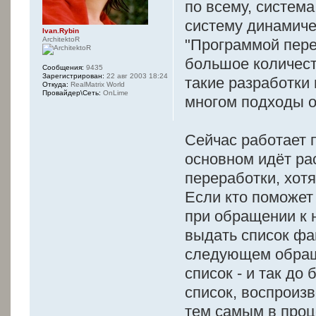
по всему, система
систему динамиче
Ivan.Rybin
ArchitektoR
"Программой перед
большое количеств
Сообщения:
9435
Зарегистрирован:
22 авг 2003 18:24
такие разработки 
Откуда:
RealMatrix World
Провайдер\Сеть:
OnLime
многом подходы о
Сейчас работает п
основном идёт ра
переработки, хот
Если кто поможет 
при обращении к 
выдать список фа
следующем обращ
список - и так до
список, воспроиз
тем самым в проц