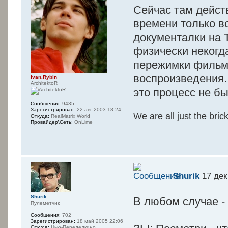
Сейчас там действ
времени только в
документалки на 
физически некогда
пережимки фильмов
воспроизведения..
Ivan.Rybin
ArchitektoR
это процесс не б
Сообщения:
9435
Зарегистрирован:
22 авг 2003 18:24
We are all just the bric
Откуда:
RealMatrix World
Провайдер\Сеть:
OnLime
Shurik
17 дек
Shurik
В любом случае 
Пулеметчик
Сообщения:
702
Зарегистрирован:
18 май 2005 22:06
Откуда:
Нью-Переделкино