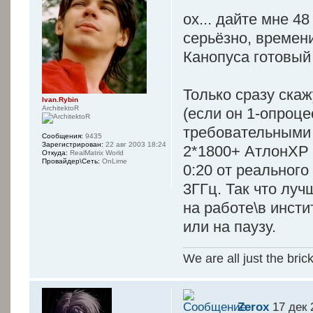
ох... дайте мне 48
серьёзно, времени
Канопуса готовый 
Только сразу скаж
Ivan.Rybin
ArchitektoR
(если он 1-опроце
требовательными 
Сообщения:
9435
Зарегистрирован:
22 авг 2003 18:24
2*1800+ АтлонХР 
Откуда:
RealMatrix World
Провайдер\Сеть:
OnLime
0:20 от реального
3ГГц. Так что луч
на работе\в инсти
или на паузу.
We are all just the bric
Zerox
17 дек 