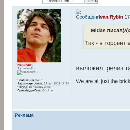
Ivan.Rybin
17
Midas писал(а)
Так - в торрент 
Ivan.Rybin
выложил, релиз т
ArchitektoR
We are all just the bric
Сообщения:
9435
Зарегистрирован:
22 авг 2003 18:24
Откуда:
RealMatrix World
Провайдер\Сеть:
OnLime
Реклама