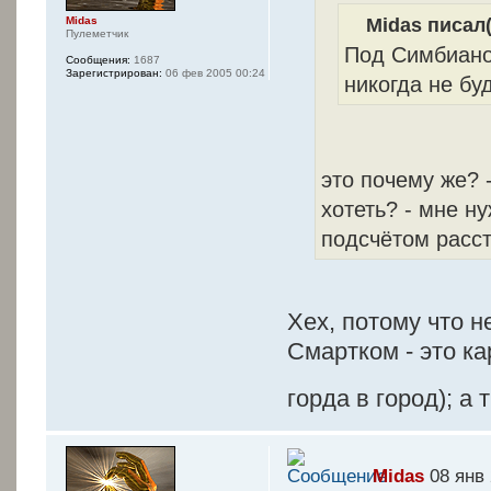
Midas писал(
Midas
Пулеметчик
Под Симбиано
Сообщения:
1687
Зарегистрирован:
06 фев 2005 00:24
никогда не буд
это почему же? 
хотеть? - мне н
подсчётом расст
Хех, потому что н
Смартком - это ка
горда в город); а
Midas
08 янв 