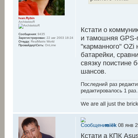
Ivan.Rybin
ArchitektoR
Кстати о коммуни
Сообщения:
9435
и тамошняя GPS-
Зарегистрирован:
22 авг 2003 18:24
Откуда:
RealMatrix World
"карманного" OZi 
Провайдер\Сеть:
OnLime
батарейки, сравн
связку поистине 
шансов.
Последний раз редакт
редактировалось 1 раз.
We are all just the bric
miёk
08 янв 2
Кстати а КПК Asus