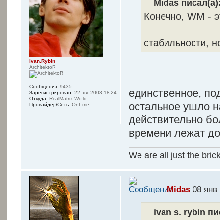
Midas писал(а)
Конечно, WM - э
стабильности, н
Ivan.Rybin
ArchitektoR
Сообщения:
9435
единственное, под
Зарегистрирован:
22 авг 2003 18:24
Откуда:
RealMatrix World
остальное ушло на
Провайдер\Сеть:
OnLime
действительно бо
времени лежат д
We are all just the bric
Midas
08 янв 
ivan s. rybin пи