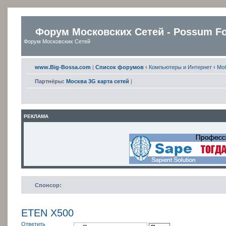
Форум Московских Сетей - Possum F
Форум Московских Сетей
www.Big-Bossa.com
|
Список форумов
‹
Компьютеры и Интернет
‹
Мо
Партнёры:
Москва 3G карта сетей
|
РЕКЛАМА
Спонсор:
ETEN X500
Ответить