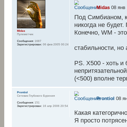
Midas
08 янв 
Под Симбианом, к
никогда не будет.
Конечно, WM - это
Midas
Пулеметчик
Сообщения:
1687
Зарегистрирован:
06 фев 2005 00:24
стабильности, но
PS. Х500 - хоть и
непритязательной
(<500) вполне те
Prontiol
Сетевик Глубокого Бурения
Prontiol
08 ян
Сообщения:
151
Зарегистрирован:
16 апр 2006 20:54
Какая категоричн
Я просто потрясен