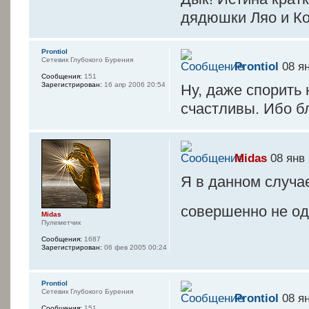
дядюшки Ляо и Ко
Prontiol
Сетевик Глубокого Бурения
Prontiol
08 ян
Сообщения:
151
Зарегистрирован:
16 апр 2006 20:54
Ну, даже спорить 
счастливы. Ибо 
Midas
08 янв 
Я в данном случа
совершенно не од
Midas
Пулеметчик
Сообщения:
1687
Зарегистрирован:
06 фев 2005 00:24
Prontiol
Сетевик Глубокого Бурения
Prontiol
08 ян
Сообщения:
151