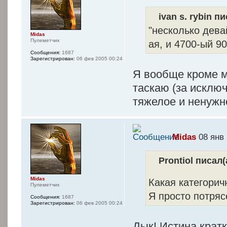
ivan s. rybin пи
"несколько дева
Midas
Пулеметчик
ая, и 4700-ый 
Сообщения:
1687
Зарегистрирован:
06 фев 2005 00:24
Я вообще кроме м
таскаю (за исклю
тяжелое и ненужн
Midas
08 янв 
Prontiol писал(
Midas
Какая категори
Пулеметчик
Я просто потряс
Сообщения:
1687
Зарегистрирован:
06 фев 2005 00:24
Дык! Истина кратк