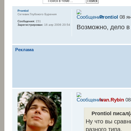
Prontiol
Сетевик Глубокого Бурения
Prontiol
08 ян
Сообщения:
151
Зарегистрирован:
16 апр 2006 20:54
Возможно, дело в
Реклама
Ivan.Rybin
08
Prontiol писал(
Ну что вы сравн
разного типа.