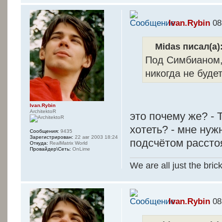
Ivan.Rybin
08
Midas писал(а)
Под Симбианом,
никогда не будет
Ivan.Rybin
ArchitektoR
это почему же? - 
хотеть? - мне ну
Сообщения:
9435
Зарегистрирован:
22 авг 2003 18:24
подсчётом рассто
Откуда:
RealMatrix World
Провайдер\Сеть:
OnLime
We are all just the bric
Ivan.Rybin
08