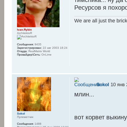
Ресурсов я похор
We are all just the bric
Ivan.Rybin
ArchitektoR
Сообщения:
9435
Зарегистрирован:
22 авг 2003 18:24
Откуда:
RealMatrix World
Провайдер\Сеть:
OnLime
Sokol
10 янв 
млин...
Sokol
вот корвет выкин
Пулеметчик
Сообщения:
1488