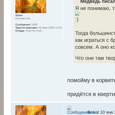
Медведь писал
Я не понимаю, т
Sokol
Пулеметчик
Сообщения:
1488
Зарегистрирован:
05 фев 2006 13:02
Откуда:
From the hell...
Тогда большинст
как играться с 
совсем. А оно к
Что они там тво
помойму в корвете
придётся в кверти
Sokol
10 янв 