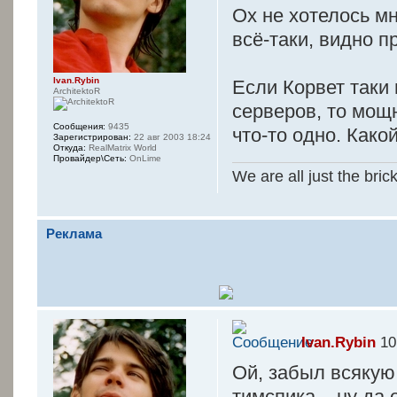
Ох не хотелось мн
всё-таки, видно п
Ivan.Rybin
Если Корвет таки
ArchitektoR
серверов, то мощ
Сообщения:
9435
что-то одно. Како
Зарегистрирован:
22 авг 2003 18:24
Откуда:
RealMatrix World
Провайдер\Сеть:
OnLime
We are all just the bric
Реклама
Ivan.Rybin
10
Ой, забыл всякую 
тимспика... ну да