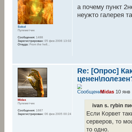
а почему пункт 2н
неужто галерея т
Sokol
Пулеметчик
Сообщения:
1488
Зарегистрирован:
05 фев 2006 13:02
Откуда:
From the hell...
Re: [Опрос] К
ценен\полезен
Midas
10 янв 
Midas
Пулеметчик
ivan s. rybin пи
Сообщения:
1687
Если Корвет так
Зарегистрирован:
06 фев 2005 00:24
серверов, то мо
то одно.