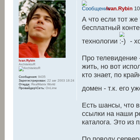
Ivan.Rybin
10
А что если тот же
бесплатный конте
технологии
- х
Про телевидение 
Ivan.Rybin
ArchitektoR
жить, но вот испо
кто знает, по кра
Сообщения:
9435
Зарегистрирован:
22 авг 2003 18:24
Откуда:
RealMatrix World
домен - т.к. его 
Провайдер\Сеть:
OnLime
Есть шансы, что 
ссылки на наши ре
каталога. Это из 
По поводу сервер