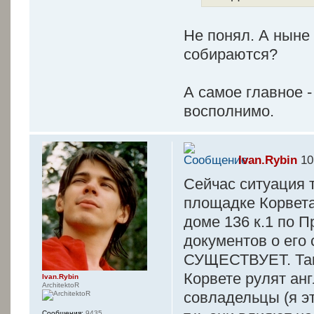
Не понял. А ныне
собираются?
А самое главное -
восполнимо.
Ivan.Rybin
10
Сейчас ситуация т
площадке Корвета,
доме 136 к.1 по 
документов о его
СУЩЕСТВУЕТ. Тако
Корвете рулят анг
Ivan.Rybin
ArchitektoR
совладельцы (я эт
Сообщения:
9435