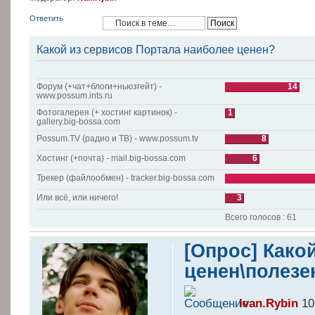
Ответить
Какой из сервисов Портала наиболее ценен?
Форум (+чат+блоги+ньюзгейт) -
14
www.possum.ints.ru
Фотогалерея (+ хостинг картинок) -
1
gallery.big-bossa.com
Possum.TV (радио и ТВ) - www.possum.tv
8
Хостинг (+почта) - mail.big-bossa.com
6
Трекер (файлообмен) - tracker.big-bossa.com
Или всё, или ничего!
3
Всего голосов : 61
[Опрос] Како
ценен\полезе
Ivan.Rybin
10