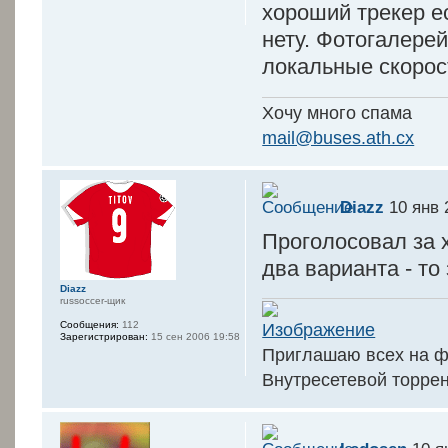
хороший трекер е
нету. Фотогалерей
локальные скорос
Хочу много спама
mail@buses.ath.cx
Diazz
10 янв 
Проголосовал за х
два варианта - то 
Diazz
russoccer-щик
Сообщения:
112
Зарегистрирован:
15 сен 2006 19:58
Приглашаю всех на ф
Внутресетевой торрен