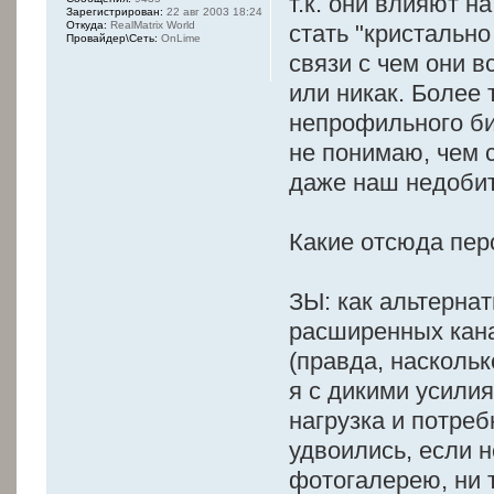
т.к. они влияют н
Зарегистрирован:
22 авг 2003 18:24
Откуда:
RealMatrix World
стать "кристально
Провайдер\Сеть:
OnLime
связи с чем они 
или никак. Более т
непрофильного биз
не понимаю, чем 
даже наш недобит
Какие отсюда пер
ЗЫ: как альтерна
расширенных кан
(правда, насколько
я с дикими усилия
нагрузка и потреб
удвоились, если н
фотогалерею, ни 