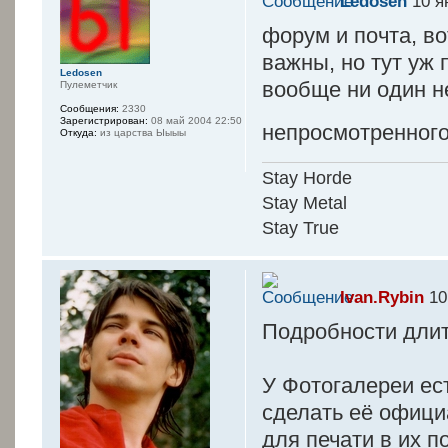
Ledosen
10 я
форум и почта, во
важны, но тут уж
Ledosen
вообще ни один н
Пулеметчик
Сообщения:
2330
Зарегистрирован:
08 май 2004 22:50
непросмотренног
Откуда:
из царства Ыыыы
Stay Horde
Stay Metal
Stay True
Ivan.Rybin
10
Подробности длит
У Фотогалереи ес
сделать её официа
для печати в их п