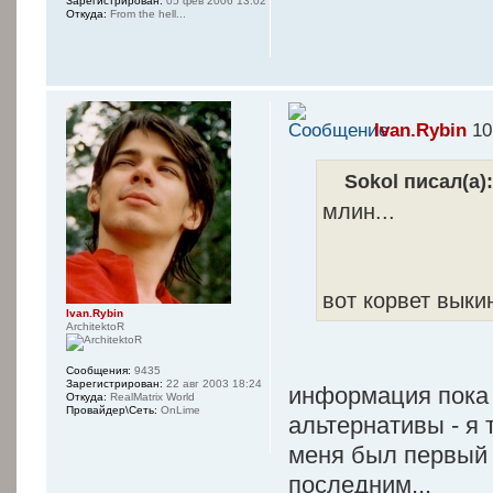
Зарегистрирован:
05 фев 2006 13:02
Откуда:
From the hell...
Ivan.Rybin
10
Sokol писал(а)
млин...
вот корвет вык
Ivan.Rybin
ArchitektoR
Сообщения:
9435
Зарегистрирован:
22 авг 2003 18:24
информация пока 
Откуда:
RealMatrix World
Провайдер\Сеть:
OnLime
альтернативы - я 
меня был первый ф
последним...