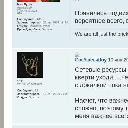
Ivan.Rybin
ArchitektoR
Появились подвиж
вероятнее всего, 
Сообщения:
9435
Зарегистрирован:
22 авг 2003 18:24
Откуда:
RealMatrix World
Провайдер\Сеть:
OnLime
We are all just the bric
zloy
10 янв 2
Сетевые ресурсы -
кверти уходи.....
zloy
с локалкой пока не
Активный Сетевик
Сообщения:
28
Зарегистрирован:
19 сен 2006 21:28
Откуда:
Орехово
Насчет, что важн
сложно, поэтому 
меня важнее всего