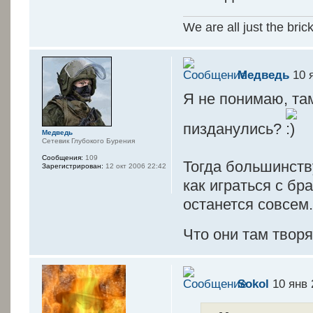
We are all just the bric
Медведь
10 я
Я не понимаю, там
пизданулись?
Медведь
Сетевик Глубокого Бурения
Сообщения:
109
Тогда большинств
Зарегистрирован:
12 окт 2006 22:42
как играться с бр
останется совсем.
Что они там твор
Sokol
10 янв 