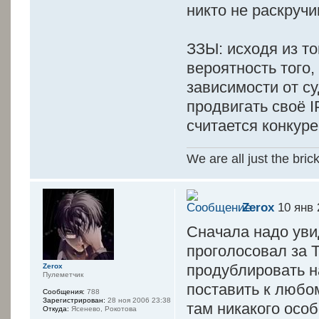
никто не раскручи
ЗЗЫ: исходя из т
вероятность того
зависимости от с
продвигать своё I
считается конкуре
We are all just the bric
Zerox
10 янв 
Сначала надо увид
проголосовал за Т
продублировать н
Zerox
Пулеметчик
поставить к любом
Сообщения:
788
Зарегистрирован:
28 ноя 2006 23:38
там никакого осо
Откуда:
Ясенево, Рокотова