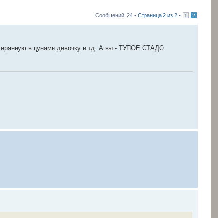
Сообщений: 24 •
Страница
2
из
2
•
1
2
отерянную в цунами девочку и тд. А вы - ТУПОЕ СТАДО