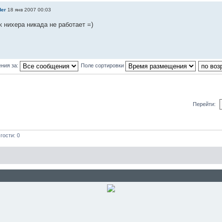
der
18 янв 2007 00:03
 нихера никада не работает =)
ния за:
Поле сортировки
Перейти:
гости: 0