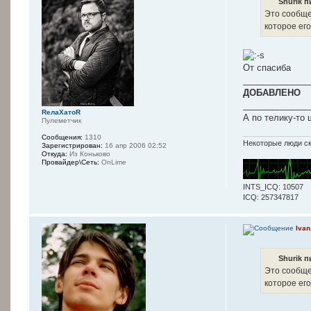
Shurik п
Это сообще
которое его
От спасиба
______________
ДОБАВЛЕНО
______________
RелаXатоR
А по телику-то 
Пулеметчик
Сообщения:
1310
Некоторые люди ск
Зарегистрирован:
16 апр 2006 02:52
Откуда:
Из Коньково
Провайдер\Сеть:
OnLime
INTS_ICQ: 10507
ICQ: 257347817
Ivan
Shurik п
Это сообще
которое его