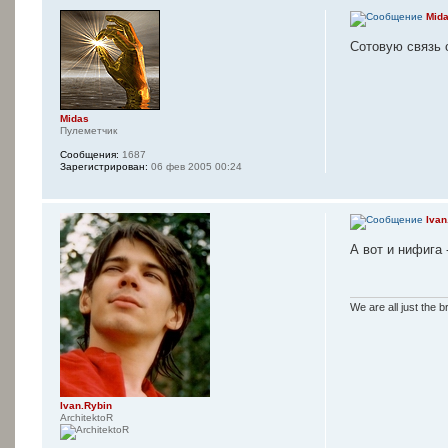
Mid
Сотовую связь о
Midas
Пулеметчик
Сообщения:
1687
Зарегистрирован:
06 фев 2005 00:24
Ivan
А вот и нифига
We are all just the b
Ivan.Rybin
ArchitektoR