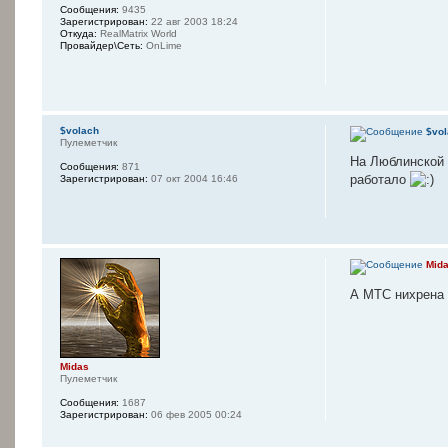
Сообщения:
9435
Зарегистрирован:
22 авг 2003 18:24
Откуда:
RealMatrix World
Провайдер\Сеть:
OnLime
$volach
$vol
Пулеметчик
На Люблинской л
Сообщения:
871
работало
Зарегистрирован:
07 окт 2004 16:46
Mid
А МТС нихрена
Midas
Пулеметчик
Сообщения:
1687
Зарегистрирован:
06 фев 2005 00:24