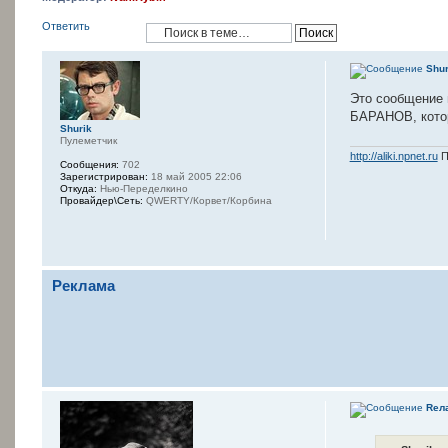
Ответить
Shur
Это сообщение 
БАРАНОВ, котор
Shurik
Пулеметчик
http://aliki.npnet.ru
П
Сообщения:
702
Зарегистрирован:
18 май 2005 22:06
Откуда:
Нью-Переделкино
Провайдер\Сеть:
QWERTY/Корвет/Корбина
Реклама
Rел