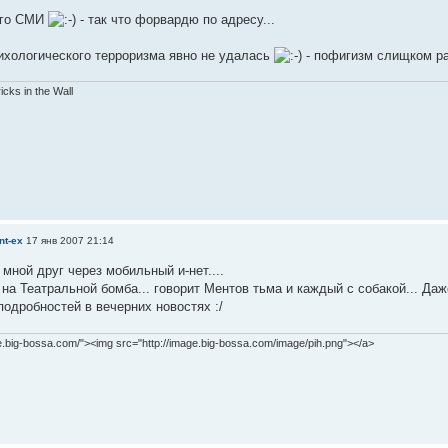
его СМИ
- так что форвардю по адресу...
ихологического терроризма явно не удалась
- пофигизм слищком ра
ricks in the Wall
nt-ex
17 янв 2007 21:14
мной друг через мобильный и-нет....
на Театральной бомба... говорит Ментов тьма и каждый с собакой... Да
одробностей в вечерних новостях :/
ge.big-bossa.com/"><img src="http://image.big-bossa.com/image/pih.png"></a>