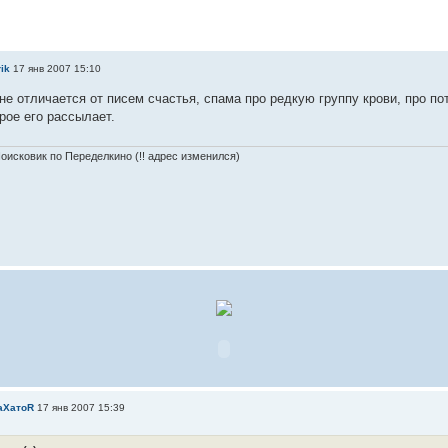
ik
17 янв 2007 15:10
не отличается от писем счастья, спама про редкую группу крови, про п
ое его рассылает.
оисковик по Переделкино (!! адрес изменился)
аXатоR
17 янв 2007 15:39