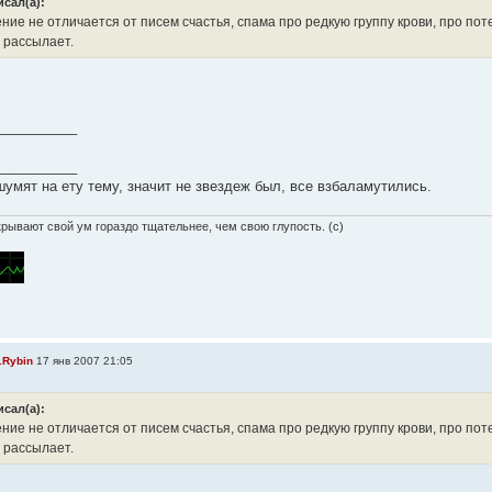
исал(а):
ние не отличается от писем счастья, спама про редкую группу крови, про по
 рассылает.
__________
__________
шумят на ету тему, значит не звездеж был, все взбаламутились.
рывают свой ум гораздо тщательнее, чем свою глупость. (с)
.Rybin
17 янв 2007 21:05
исал(а):
ние не отличается от писем счастья, спама про редкую группу крови, про по
 рассылает.