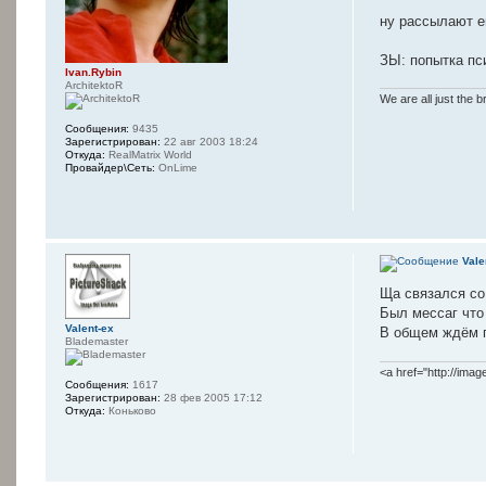
ну рассылают 
ЗЫ: попытка пс
Ivan.Rybin
ArchitektoR
We are all just the b
Сообщения:
9435
Зарегистрирован:
22 авг 2003 18:24
Откуда:
RealMatrix World
Провайдер\Сеть:
OnLime
Vale
Ща связался со 
Был мессаг что 
Valent-ex
В общем ждём п
Blademaster
<a href="http://ima
Сообщения:
1617
Зарегистрирован:
28 фев 2005 17:12
Откуда:
Коньково