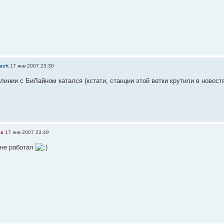
ach
17 янв 2007 23:30
инии с БиЛайном катался (кстати, станции этой ветки крутили в новостя
as
17 янв 2007 23:49
 не работал