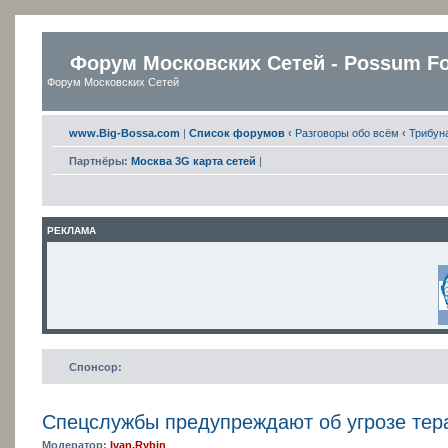
Форум Московских Сетей - Possum F
Форум Московских Сетей
www.Big-Bossa.com
|
Список форумов
‹
Разговоры обо всём
‹
Трибун
Партнёры:
Москва 3G карта сетей
|
РЕКЛАМА
Спонсор:
Спецслужбы предупреждают об угрозе тера
Модератор:
Ivan.Rybin