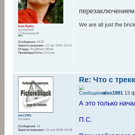
перезаключением 
We are all just the bric
Ivan.Rybin
ArchitektoR
Сообщения:
9435
Зарегистрирован:
22 авг 2003 18:24
Откуда:
RealMatrix World
Провайдер\Сеть:
OnLime
Re: Что с трек
alex1981
13 ф
А это только нача
alex1981
П.С.
Сетевик
Сообщения:
19
Зарегистрирован:
12 ноя 2006 20:08