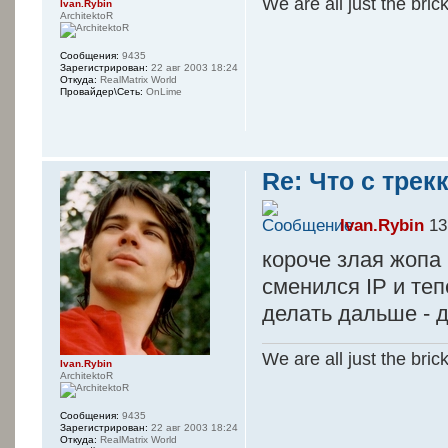
We are all just the bric
Ivan.Rybin
ArchitektoR
Сообщения:
9435
Зарегистрирован:
22 авг 2003 18:24
Откуда:
RealMatrix World
Провайдер\Сеть:
OnLime
Re: Что с трек
Ivan.Rybin
13
короче злая жопа
сменился IP и теп
делать дальше - д
We are all just the bric
Ivan.Rybin
ArchitektoR
Сообщения:
9435
Зарегистрирован:
22 авг 2003 18:24
Откуда:
RealMatrix World