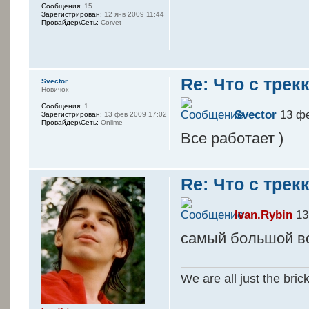
Сообщения:
15
Зарегистрирован:
12 янв 2009 11:44
Провайдер\Сеть:
Corvet
Re: Что с трек
Svector
Новичок
Сообщения:
1
Svector
13 фе
Зарегистрирован:
13 фев 2009 17:02
Провайдер\Сеть:
Onlime
Все работает )
Re: Что с трек
Ivan.Rybin
13
самый большой во
We are all just the bric