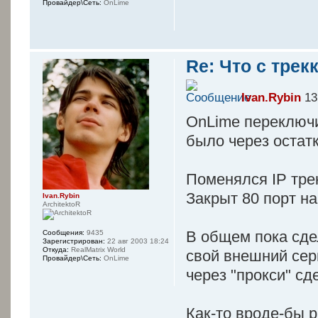
Провайдер\Сеть:
OnLime
Re: Что с трек
Ivan.Rybin
13
OnLime переключи
было через остатк
Поменялся IP тре
Закрыт 80 порт на
Ivan.Rybin
ArchitektoR
В общем пока сде
Сообщения:
9435
Зарегистрирован:
22 авг 2003 18:24
Откуда:
RealMatrix World
свой внешний сер
Провайдер\Сеть:
OnLime
через "прокси" с
Как-то вроде-бы р