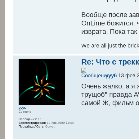
Вообще после за
OnLime божится, ч
изврата. Пока так
We are all just the bric
Re: Что с трек
yyy6
13 фев 2
Очень жалко, а я
трущоб" правда A
самой Ж, фильм о
yyy6
Сетевик
Сообщения:
15
Зарегистрирован:
12 янв 2009 11:44
Провайдер\Сеть:
Corvet