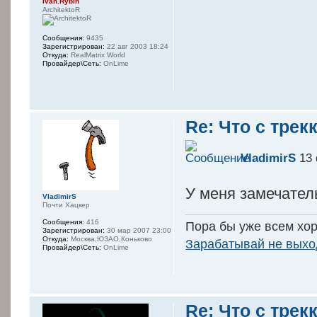
Ivan.Rybin
ArchitektoR
Сообщения:
9435
Зарегистрирован:
22 авг 2003 18:24
Откуда:
RealMatrix World
Провайдер\Сеть:
OnLime
Re: Что с трек
VladimirS
13 
У меня замечател
VladimirS
Почти Хацкер
Сообщения:
416
Пора бы уже всем хор
Зарегистрирован:
30 мар 2007 23:00
Откуда:
Москва,ЮЗАО,Коньково
Зарабатывай не выхо
Провайдер\Сеть:
OnLime
Re: Что с трек