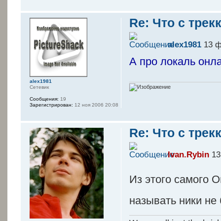
Re: Что с трек
alex1981
13 ф
А про локаль он
alex1981
Сетевик
Сообщения:
19
Зарегистрирован:
12 ноя 2006 20:08
Re: Что с трек
Ivan.Rybin
13
Из этого самого 
называть ники не 