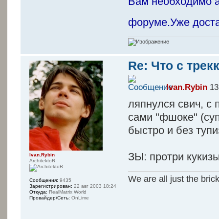
Вам необходимо а
форуме.Уже дост
Re: Что с трек
Ivan.Rybin
13
ляпнулся свич, с 
сами "фшоке" (суп
быстро и без тупи
ЗЫ: протри кукиз
Ivan.Rybin
ArchitektoR
We are all just the bric
Сообщения:
9435
Зарегистрирован:
22 авг 2003 18:24
Откуда:
RealMatrix World
Провайдер\Сеть:
OnLime