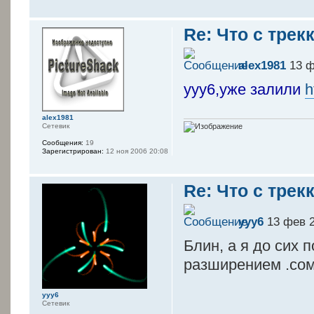
Re: Что с трек
alex1981
13 ф
ууу6,уже залили
h
alex1981
Сетевик
Сообщения:
19
Зарегистрирован:
12 ноя 2006 20:08
Re: Что с трек
yyy6
13 фев 2
Блин, а я до сих 
разширением .сом 
yyy6
Сетевик